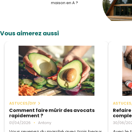
maison en A ?
Vous aimerez aussi
ASTUCES/DIY
ASTUCES
Comment faire mûrir des avocats
Refaire 
rapidement ?
complet
01/04/2026
•
Antony
30/06/20
Vous revenez du marché avec trois beaux
Avec le 