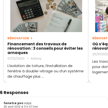
RÉNOVATION
RÉNOVAT
Financement des travaux de
Où s’éq
rénovation : 3 conseils pour éviter les
rénovat
arnaques
25/01/202
07/12/2020
•
Antony
Les trav
L’isolation de toiture, l’installation de
pour don
fenêtre à double-vitrage ou d’un système
logement.
de chauffage plus ...
6 Responses
fenetre pvc
says:
25 avril 2012 à 11 h 07 min