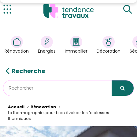
Le Principe
Le Matériel
Actualités
La Thermographie aérienne infrarouge
Rénovation
>
La Thermographie appliquée au Bâtiment
Énergies
>
Rénovation
Énergies
Immobilier
Décoration
Séc
Décoration
>
Immobilier
>
Recherche
Sécurité
Astuces/DIY
Technologies
Accueil
Rénovation
Tendance Travaux
La thermographie, pour bien évaluer les faiblesses
thermiques
Kit partenaire
À propos