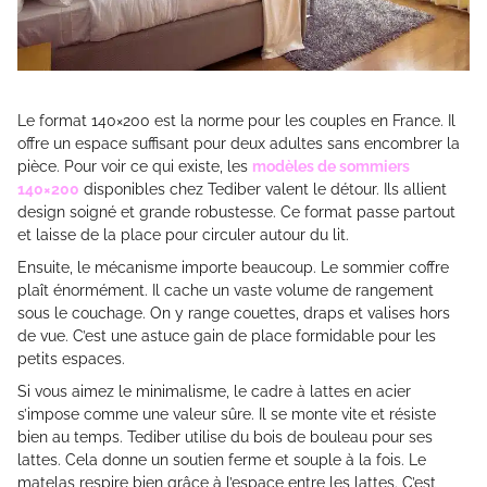
Le format 140×200 est la norme pour les couples en France. Il
offre un espace suffisant pour deux adultes sans encombrer la
pièce. Pour voir ce qui existe, les
modèles de sommiers
140×200
disponibles chez Tediber valent le détour. Ils allient
design soigné et grande robustesse. Ce format passe partout
et laisse de la place pour circuler autour du lit.
Ensuite, le mécanisme importe beaucoup. Le sommier coffre
plaît énormément. Il cache un vaste volume de rangement
sous le couchage. On y range couettes, draps et valises hors
de vue. C’est une astuce gain de place formidable pour les
petits espaces.
Si vous aimez le minimalisme, le cadre à lattes en acier
s’impose comme une valeur sûre. Il se monte vite et résiste
bien au temps. Tediber utilise du bois de bouleau pour ses
lattes. Cela donne un soutien ferme et souple à la fois. Le
matelas respire bien grâce à l’espace entre les lattes. C’est