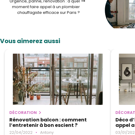
Urgence, panne, rénovation : à quel
moment faire appel à un plombier
chauffagiste efficace sur Paris ?
Vous aimerez aussi
DÉCORATION
DÉCORAT
Rénovation balcon : comment
Déco d’
l’entretenir à bon escient ?
appel a
22/04/2022
•
Antony
03/01/202