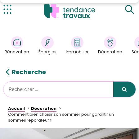
Identifier la bonne taille et le modèle adéquat
Miser sur le confort et la noblesse des matériaux
Actualités
Harmoniser le style avec votre espace intérieur
Rénovation
>
Énergies
>
Rénovation
Énergies
Immobilier
Décoration
Séc
Décoration
>
Immobilier
>
Recherche
Sécurité
Astuces/DIY
Technologies
Accueil
Décoration
Tendance Travaux
Comment bien choisir son sommier pour garantir un
sommeil réparateur ?
Kit partenaire
À propos