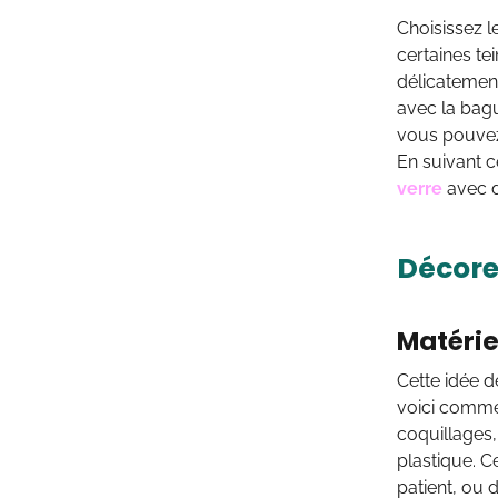
Choisissez l
certaines te
délicatement
avec la bagu
vous pouvez 
En suivant 
verre
avec d
Décore
Matérie
Cette idée d
voici commen
coquillages,
plastique. C
patient, ou 