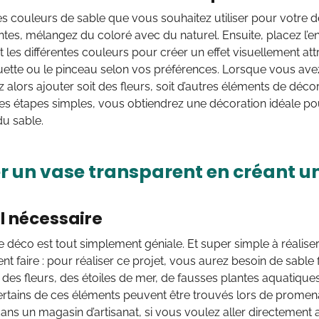
es couleurs de sable que vous souhaitez utiliser pour votre d
intes, mélangez du coloré avec du naturel. Ensuite, placez l’e
 les différentes couleurs pour créer un effet visuellement at
ette ou le pinceau selon vos préférences. Lorsque vous avez 
alors ajouter soit des fleurs, soit d’autres éléments de déco
ces étapes simples, vous obtiendrez une décoration idéale p
u sable.
r un vase transparent en créant 
l nécessaire
e déco est tout simplement géniale. Et super simple à réaliser
t faire : pour réaliser ce projet, vous aurez besoin de sable fi
 des fleurs, des étoiles de mer, de fausses plantes aquatique
ertains de ces éléments peuvent être trouvés lors de promena
dans un magasin d’artisanat, si vous voulez aller directement 