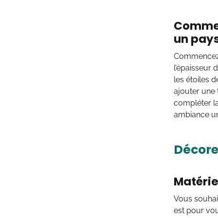
Comment
un pays
Commencez p
l’épaisseur 
les étoiles 
ajouter une 
compléter la
ambiance uni
Décore
Matérie
Vous souhait
est pour v