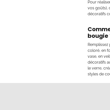
Pour réalise
vos goûts), 
décoratifs 
Comment
bougie 
Remplissez p
coloré, en f
vase, en vei
décoratifs a
le verre, cr
styles de co