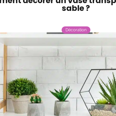
ent décorer un vase transp
sable ?
Décoration