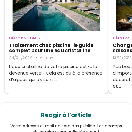
DÉCORATION
DÉCORAT
Traitement choc piscine : le guide
Changer
complet pour une eau cristalline
saison
24/04/2024
•
Antony
18/10/2019
L’eau cristalline de votre piscine est-elle
Pas beso
devenue verte ? Cela est dû à la présence
d’import
d’algues qui s’y sont ...
décorati
et ...
Réagir à l'article
Votre adresse e-mail ne sera pas publiée.
Les champs
obligatoires sont indiqués avec
*