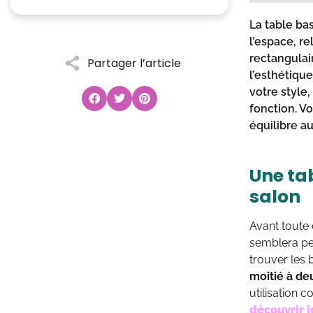
La
table ba
l’espace, re
rectangulai
Partager l’article
l’esthétique
votre style,
fonction
. V
équilibre
au
Une tab
salon
Avant toute 
semblera per
trouver les 
moitié à de
utilisation 
découvrir i