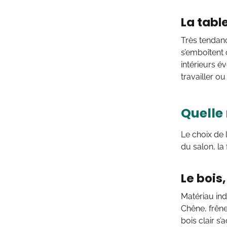
La tabl
Très tendan
s’emboîtent 
intérieurs é
travailler o
Quelle 
Le choix de 
du salon, la 
Le bois
Matériau in
Chêne, frêne
bois clair s