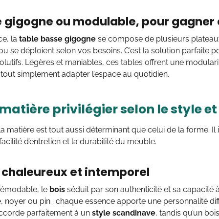
e gigogne ou modulable, pour gagner en
ce, la
table basse gigogne
se compose de plusieurs plateaux d
ou se déploient selon vos besoins. C’est la solution parfaite p
volutifs. Légères et maniables, ces tables offrent une modulari
u tout simplement adapter l’espace au quotidien.
matière privilégier selon le style et
la matière est tout aussi déterminant que celui de la forme. Il 
facilité d’entretien et la durabilité du meuble.
, chaleureux et intemporel
démodable, le
bois
séduit par son authenticité et sa capacité 
, noyer ou pin : chaque essence apporte une personnalité dif
’accorde parfaitement à un
style scandinave
, tandis qu’un b