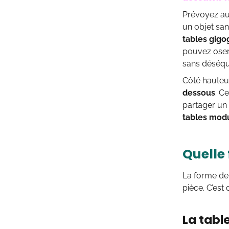
Prévoyez au
un objet sa
tables gigo
pouvez oser
sans déséqui
Côté hauteur
dessous
. C
partager un 
tables mod
Quelle
La forme de 
pièce. C’est 
La tabl