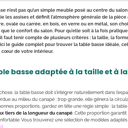
sse
n’est pas qu’un simple meuble posé au centre du salon : 
lie les assises et définit l’atmosphère générale de la pièce à
re, ovale ou carrée, en bois, en verre ou en métal, son cho
 que le confort du salon. Pour qu’elle soit à la fois prati
 il faut tenir compte de plusieurs critères :
la taille, la form
oici le guide complet pour trouver la table basse idéale, c
 cœur de votre intérieur.
le basse adaptée à la taille et à l
chose, la table basse doit s’intégrer naturellement dans l’espa
due au milieu du canapé ; trop grande, elle gênera la circulat
bonnes proportions, gardez en tête une règle simple : la tab
ux tiers de la longueur du canapé
. Cette proportion garantit
confortable. Vous trouverez une sélection de modèles adaptés
ci
.