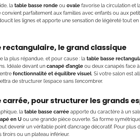
ide, la
table basse ronde
ou
ovale
favorise la circulation et l
lle convient parfaitement aux familles avec enfants ou aux pet
 adoucit les lignes et apporte une sensation de légèreté tout e
e rectangulaire, le grand classique
me la plus répandue, et pour cause : la
table basse rectangul
ns. Idéale devant un
canapé d’angle
ou deux canapés face à f
entre
fonctionnalité et équilibre visuel
. Si votre salon est a
ettra de structurer l’espace sans l’encombrer.
e carrée, pour structurer les grands 
aphique, la
table basse carrée
apporte du caractère à un salo
apé en U
ou une grande pièce ouverte. Sa forme symétrique
peut devenir un véritable point d’ancrage décoratif. Pour plus 
 tiroirs ou un plateau inférieur.