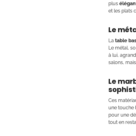
plus
élégant
et les plats
Le méta
La
table ba
Le métal, so
à lui, agran
salons, mais
Le marb
sophist
Ces matéri
une touche 
pour une dé
tout en resta