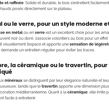
e et raffinée
. Solide et durable, le bois s’entretient facilement
 chauds posés directement sur le plateau.
l ou le verre, pour un style moderne e
sse en métal
ou en
verre
est un excellent choix pour les am
uvent noir ou doré, s’associe volontiers au bois pour un effet
dit visuellement l’espace et apporte une
sensation de légèret
 demande un entretien régulier pour éviter les traces.
re, la céramique ou le travertin, pour
iqué
aux
minéraux
se distinguent par leur élégance naturelle et leu
luxueuse, tandis que le
travertin
apporte une dimension plus 
coration méditerranéenne. Quant à la
céramique
, elle imite 
nt facile à entretenir.