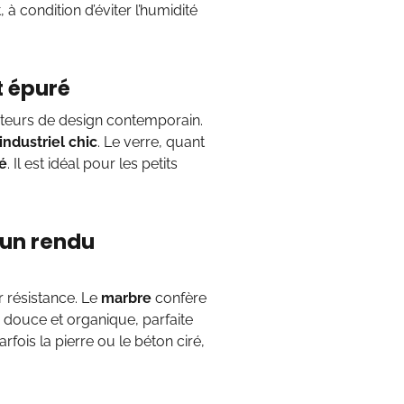
, à condition d’éviter l’humidité
t épuré
ateurs de design contemporain.
industriel chic
. Le verre, quant
é
. Il est idéal pour les petits
 un rendu
r résistance. Le
marbre
confère
douce et organique, parfaite
parfois la pierre ou le béton ciré,