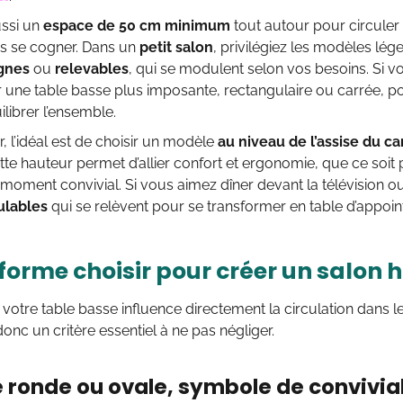
ssi un
espace de 50 cm minimum
tout autour pour circuler
ns se cogner. Dans un
petit salon
, privilégiez les modèles lé
gnes
ou
relevables
, qui se modulent selon vos besoins. Si vo
 une table basse plus imposante, rectangulaire ou carrée, p
librer l’ensemble.
, l’idéal est de choisir un modèle
au niveau de l’assise du 
ette hauteur permet d’allier confort et ergonomie, que ce soit 
moment convivial. Si vous aimez dîner devant la télévision o
ulables
qui se relèvent pour se transformer en table d’appoi
 forme choisir pour créer un salon
votre table basse influence directement la circulation dans le s
donc un critère essentiel à ne pas négliger.
e ronde ou ovale, symbole de convivial