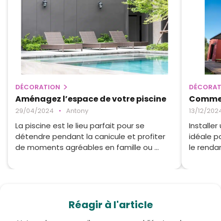
DÉCORATION
DÉCORAT
Aménagez l’espace de votre piscine
Comment
29/04/2024
•
Antony
13/12/202
La piscine est le lieu parfait pour se
Installe
détendre pendant la canicule et profiter
idéale p
de moments agréables en famille ou ...
le rendan
Réagir à l'article