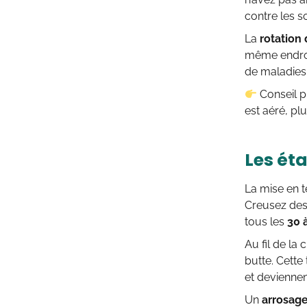
contre les s
La
rotation 
même endroit
de maladies
Conseil pr
est aéré, p
Les ét
La mise en t
Creusez des 
tous les
30 
Au fil de la
butte. Cette
et deviennen
Un
arrosag