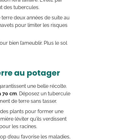
nt des tubercules.
 terre deux années de suite au
vets pour limiter les risques
ur bien l’ameublir. Plus le sol
erre au potager
rantissent une belle récolte.
à 70 cm
. Déposez un tubercule
ent de terre sans tasser.
d des plants pour former une
ière (éviter qu’ils verdissent
pour les racines.
op d’eau favorise les maladies,