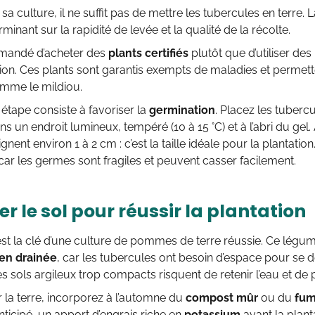
sa culture, il ne suffit pas de mettre les tubercules en terre. 
minant sur la rapidité de levée et la qualité de la récolte.
mmandé d’acheter des
plants certifiés
plutôt que d’utiliser de
n. Ces plants sont garantis exempts de maladies et permette
omme le mildiou.
étape consiste à favoriser la
germination
. Placez les tuberc
ns un endroit lumineux, tempéré (10 à 15 °C) et à l’abri du gel
gnent environ 1 à 2 cm : c’est la taille idéale pour la plantati
car les germes sont fragiles et peuvent casser facilement.
r le sol pour réussir la plantation
est la clé d’une culture de pommes de terre réussie. Ce lég
ien drainée
, car les tubercules ont besoin d’espace pour se 
Les sols argileux trop compacts risquent de retenir l’eau et d
r la terre, incorporez à l’automne du
compost mûr
ou du
fum
nticipé, un apport d’engrais riche en
potassium
avant la planta