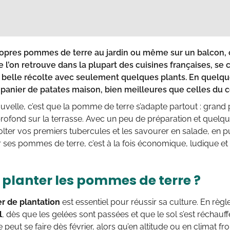
ropres pommes de terre au jardin ou même sur un balcon, c’e
l’on retrouve dans la plupart des cuisines françaises, se c
e belle récolte avec seulement quelques plants. En quelqu
 panier de patates maison, bien meilleures que celles du
velle, c’est que la pomme de terre s’adapte partout : grand 
rofond sur la terrasse. Avec un peu de préparation et quelq
lter vos premiers tubercules et les savourer en salade, en p
er ses pommes de terre, c’est à la fois économique, ludique et 
planter les pommes de terre ?
er de plantation
est essentiel pour réussir sa culture. En règl
l
, dès que les gelées sont passées et que le sol s’est réchauf
 peut se faire dès février, alors qu’en altitude ou en climat fro