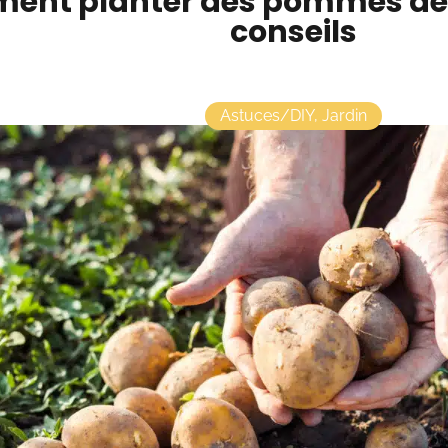
nt planter des pommes de te
conseils
Astuces/DIY
,
Jardin