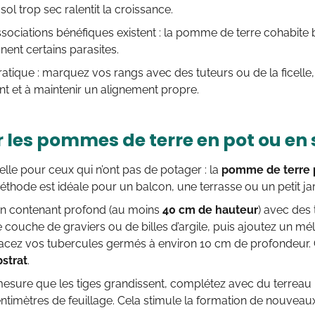
sol trop sec ralentit la croissance.
ociations bénéfiques existent : la pomme de terre cohabite bi
ignent certains parasites.
atique : marquez vos rangs avec des tuteurs ou de la ficelle,
t et à maintenir un alignement propre.
r les pommes de terre en pot ou en
le pour ceux qui n’ont pas de potager : la
pomme de terre p
éthode est idéale pour un balcon, une terrasse ou un petit jar
un contenant profond (au moins
40 cm de hauteur
) avec des
e couche de graviers ou de billes d’argile, puis ajoutez un m
acez vos tubercules germés à environ 10 cm de profondeur
bstrat
.
mesure que les tiges grandissent, complétez avec du terreau
timètres de feuillage. Cela stimule la formation de nouveau