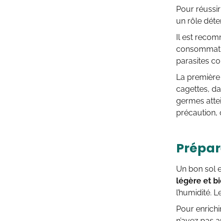
Pour réussir 
un rôle déter
Il est reco
consommatio
parasites c
La première 
cagettes, da
germes attei
précaution, 
Prépare
Un bon sol 
légère et b
l’humidité. 
Pour enrichi
n’avez pas a