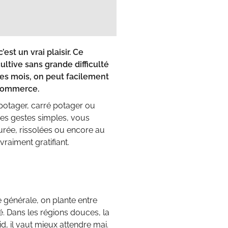
st un vrai plaisir. Ce
ultive sans grande difficulté
es mois, on peut facilement
 commerce.
potager, carré potager ou
ues gestes simples, vous
urée, rissolées ou encore au
vraiment gratifiant.
e générale, on plante entre
fé. Dans les régions douces, la
id, il vaut mieux attendre mai.