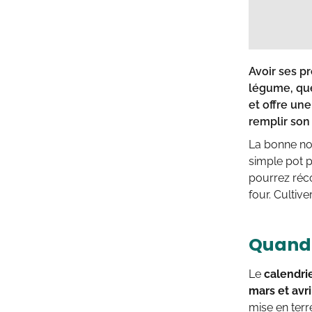
Avoir ses p
légume, que 
et offre un
remplir son
La bonne nou
simple pot p
pourrez réco
four. Cultiv
Quand 
Le
calendri
mars et avri
mise en terre