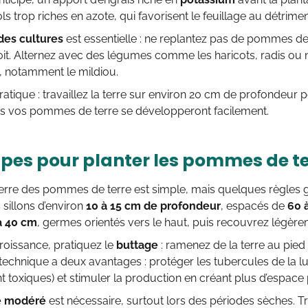
ols trop riches en azote, qui favorisent le feuillage au détrime
des cultures
est essentielle : ne replantez pas de pommes de
. Alternez avec des légumes comme les haricots, radis ou na
, notamment le mildiou.
atique : travaillez la terre sur environ 20 cm de profondeur po
lus vos pommes de terre se développeront facilement.
apes pour planter les pommes de t
erre des pommes de terre est simple, mais quelques règles ga
sillons d’environ
10 à 15 cm de profondeur
, espacés de
60 
à 40 cm
, germes orientés vers le haut, puis recouvrez légèrem
 croissance, pratiquez le
buttage
: ramenez de la terre au pie
 technique a deux avantages : protéger les tubercules de la lum
t toxiques) et stimuler la production en créant plus d’espace 
e modéré
est nécessaire, surtout lors des périodes sèches. Tr