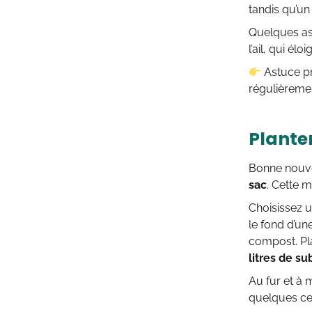
tandis qu’un 
Quelques ass
l’ail, qui élo
Astuce pr
régulièremen
Plante
Bonne nouvel
sac
. Cette m
Choisissez 
le fond d’un
compost. Pl
litres de su
Au fur et à 
quelques cen