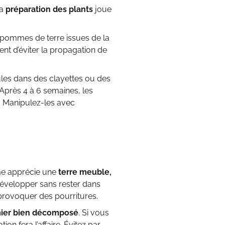
La
préparation des plants
joue
s pommes de terre issues de la
nt d’éviter la propagation de
ules dans des clayettes ou des
. Après 4 à 6 semaines, les
on. Manipulez-les avec
ume apprécie une
terre meuble,
développer sans rester dans
e provoquer des pourritures.
ier bien décomposé
. Si vous
tion fera l’affaire. Évitez par