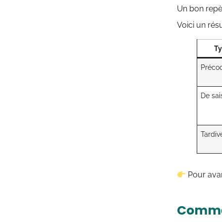
Un bon repère
Voici un rés
Ty
Précoc
De sai
Tardiv
Pour avan
Commen