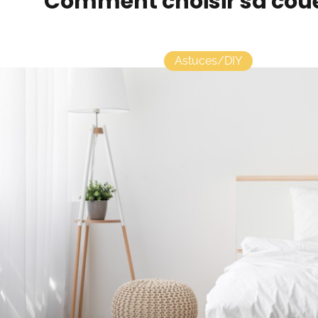
Comment choisir sa coue
Astuces/DIY