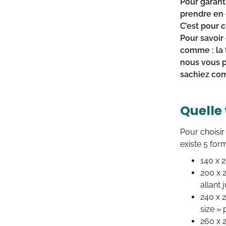
Pour garant
prendre en c
C’est pour c
Pour savoir
comme : la t
nous vous p
sachiez
com
Quelle 
Pour choisi
existe 5 for
140 x 2
200 x 2
allant 
240 x 2
size » 
260 x 2