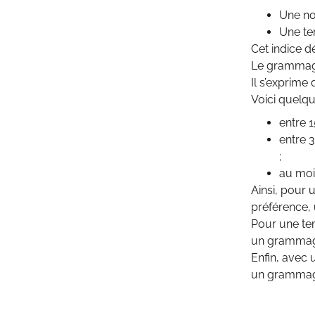
Une not
Une te
Cet indice d
Le grammage
Il s’exprime
Voici quelq
entre 1
entre 
;
au moin
Ainsi, pour 
préférence
Pour une tem
un grammage
Enfin, avec 
un grammage