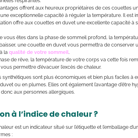
riétés respirantes.
ntages offrent aux heureux propriétaires de ces couettes un
t une exceptionnelle capacité à réguler la température. Il est 
tion offre aux couettes en duvet une excellente capacité à 
ue vous êtes dans la phase de sommeil profond, la températu
baisser, une couette en duvet vous permettra de conserver 
à la
qualité de votre sommeil
.
hase de rêve, la température de votre corps va cette fois rem
s vous permettre d’évacuer l’excès de chaleur.
 synthétiques sont plus économiques et bien plus faciles à e
 duvet ou en plumes. Elles ont également l’avantage d’être h
 donc aux personnes allergiques.
on à l’indice de chaleur ?
haleur est un indicateur situé sur l’étiquette et l’emballage d’
rmes :