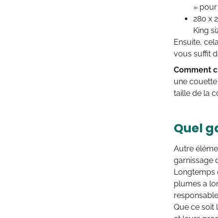
» pour 
280 x 2
King s
Ensuite, ce
vous suffit 
Comment ch
une couette 
taille de la
Quel g
Autre élémen
garnissage d
Longtemps c
plumes a long
responsables
Que ce soit 