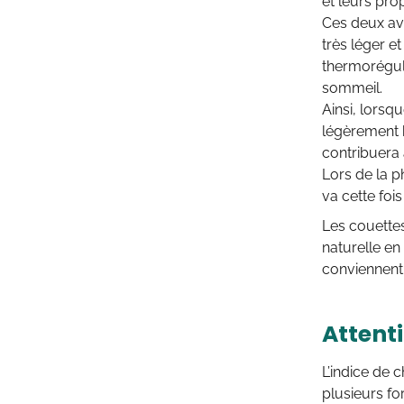
et leurs prop
Ces deux ava
très léger e
thermorégula
sommeil.
Ainsi, lorsq
légèrement 
contribuera 
Lors de la p
va cette foi
Les couettes
naturelle en
conviennent
Attenti
L’indice de c
plusieurs fo