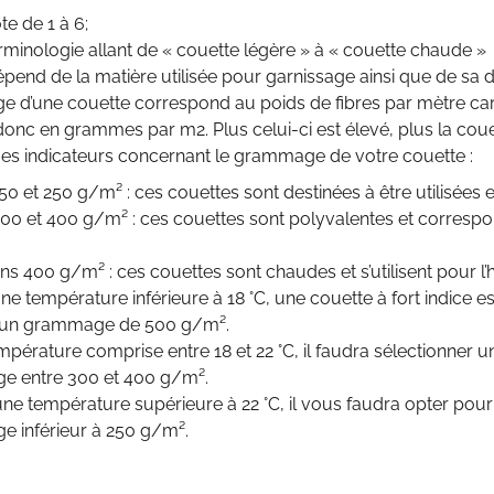
e de 1 à 6;
rminologie allant de « couette légère » à « couette chaude »
épend de la matière utilisée pour garnissage ainsi que de sa d
 d’une couette correspond au poids de fibres par mètre car
 donc en grammes par m2. Plus celui-ci est élevé, plus la cou
ues indicateurs concernant le grammage de votre couette :
50 et 250 g/m² : ces couettes sont destinées à être utilisées e
300 et 400 g/m² : ces couettes sont polyvalentes et corresp
s 400 g/m² : ces couettes sont chaudes et s’utilisent pour l’h
une température inférieure à 18 °C, une couette à fort indice e
, un grammage de 500 g/m².
pérature comprise entre 18 et 22 °C, il faudra sélectionner
 entre 300 et 400 g/m².
une température supérieure à 22 °C, il vous faudra opter pou
 inférieur à 250 g/m².