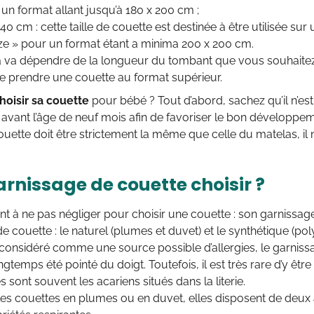
un format allant jusqu’à 180 x 200 cm ;
40 cm : cette taille de couette est destinée à être utilisée sur
ize » pour un format étant a minima 200 x 200 cm.
la va dépendre de la longueur du tombant que vous souhaitez
de prendre une couette au format supérieur.
oisir sa couette
pour bébé ? Tout d’abord, sachez qu’il n’est
avant l’âge de neuf mois afin de favoriser le bon développement
 couette doit être strictement la même que celle du matelas, il
arnissage de couette choisir ?
t à ne pas négliger pour choisir une couette : son garnissage.
e couette : le naturel (plumes et duvet) et le synthétique (poly
onsidéré comme une source possible d’allergies, le garniss
temps été pointé du doigt. Toutefois, il est très rare d’y être a
 sont souvent les acariens situés dans la literie.
les couettes en plumes ou en duvet, elles disposent de deux 