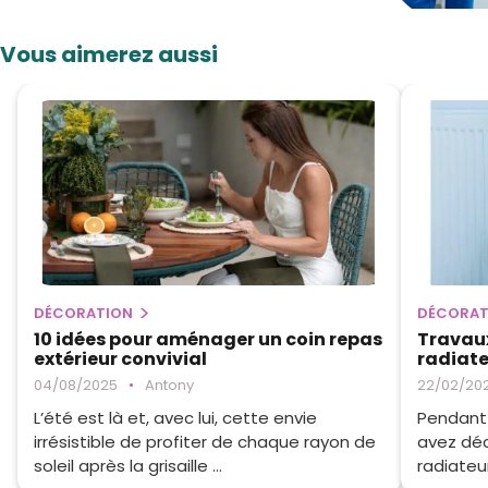
Vous aimerez aussi
DÉCORATION
DÉCORAT
10 idées pour aménager un coin repas
Travaux
extérieur convivial
radiate
04/08/2025
•
Antony
22/02/20
L’été est là et, avec lui, cette envie
Pendant 
irrésistible de profiter de chaque rayon de
avez déc
soleil après la grisaille ...
radiateur