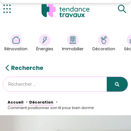
Orienter son lit : ce qu'il faut savoir
Comment positionner son lit ?
Actualités
Où placer son lit dans une chambre ?
Rénovation
>
Bien choisir son lit
Énergies
>
Rénovation
Énergies
Immobilier
Décoration
Séc
Décoration
>
Immobilier
>
Recherche
Sécurité
Astuces/DIY
Technologies
Accueil
Décoration
Tendance Travaux
Comment positionner son lit pour bien dormir
Kit partenaire
À propos