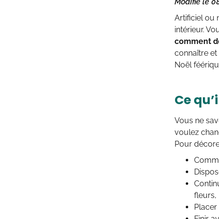
Modifié le 
Artificiel o
intérieur. V
comment dé
connaître et
Noël féériq
Ce qu’i
Vous ne sa
voulez chang
Pour décorer
Comme
Dispos
Contin
fleurs, 
Placer
Finir a