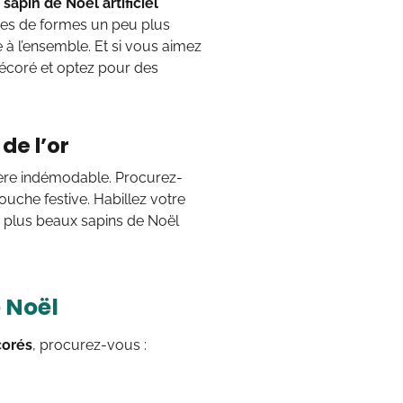
n
sapin de Noël artificiel
ines de formes un peu plus
à l’ensemble. Et si vous aimez
décoré et optez pour des
de l’or
avère indémodable. Procurez-
uche festive. Habillez votre
s plus beaux sapins de Noël
e Noël
corés
, procurez-vous :