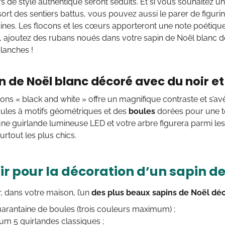
 de style authentique seront séduits. Et si vous souhaitez u
sort des sentiers battus, vous pouvez aussi le parer de figur
es. Les flocons et les cœurs apporteront une note poétique 
o, ajoutez des rubans noués dans votre sapin de Noël blanc 
lanches !
n de Noël blanc décoré avec du noir et 
ons « black and white » offre un magnifique contraste et s’
ules à motifs géométriques et des
boules
dorées pour une to
ne guirlande lumineuse LED et votre arbre figurera parmi le
urtout les plus chics.
ir pour la décoration d’un sapin d
r, dans votre maison, l’un
des plus beaux sapins de Noël dé
arantaine de boules (trois couleurs maximum) ;
m 5 guirlandes classiques ;