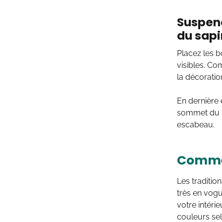
Suspend
du sapi
Placez les b
visibles. Co
la décorati
En dernière 
sommet du sap
escabeau.
Commen
Les traditio
très en vogu
votre intéri
couleurs sel