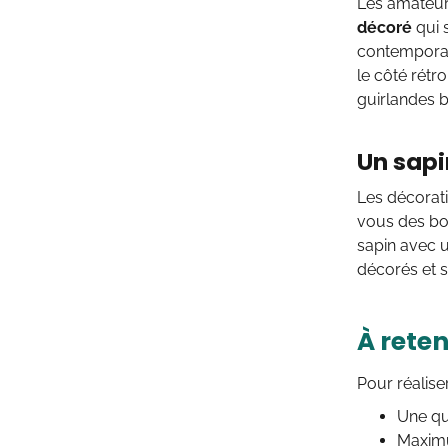
Les amateurs
décoré
qui 
contemporain
le côté rétr
guirlandes b
Un sapi
Les décorati
vous des bo
sapin avec u
décorés et s
À reten
Pour réalise
Une qu
Maximu