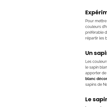
Expérim
Pour mettre 
couleurs d’hi
préférable d
répartir les
Un sapi
Les couleurs
le sapin bla
apporter de 
blanc déco
sapins de No
Le sapi