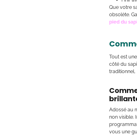
Que votre sap
obsolète. Ga
pied du sap
Commen
Tout est un
côté du sapi
traditionnel
Commenc
brillan
Adossé au mu
non visible.
programmateu
vous une gui