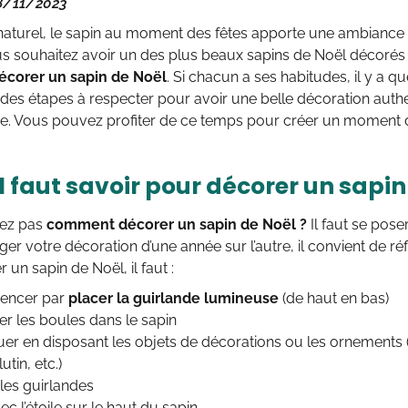
08/11/2023
u naturel, le sapin au moment des fêtes apporte une ambiance 
ous souhaitez avoir un des plus beaux sapins de Noël décorés 
corer un sapin de Noël
. Si chacun a ses habitudes, il y a q
 des étapes à respecter pour avoir une belle décoration authe
ue. Vous pouvez profiter de ce temps pour créer un moment d
l faut savoir pour décorer un sapin
vez pas
comment décorer un sapin de Noël ?
Il faut se pose
er votre décoration d’une année sur l’autre, il convient de réfl
 un sapin de Noël, il faut :
ncer par
placer la guirlande lumineuse
(de haut en bas)
er les boules dans le sapin
uer en disposant les objets de décorations ou les ornements 
lutin, etc.)
 les guirlandes
vec l’étoile sur le haut du sapin