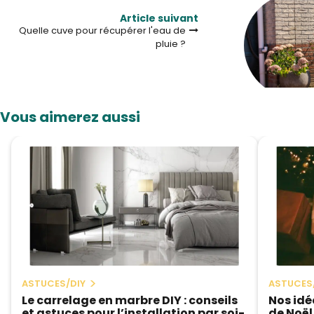
Article suivant
Quelle cuve pour récupérer l'eau de
pluie ?
Vous aimerez aussi
ASTUCES/DIY
ASTUCES
Le carrelage en marbre DIY : conseils
Nos id
et astuces pour l’installation par soi-
de Noël