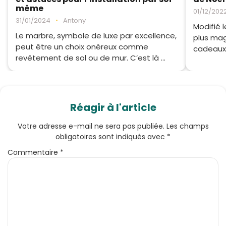
même
01/12/202
31/01/2024
•
Antony
Modifié 
Le marbre, symbole de luxe par excellence,
plus mag
peut être un choix onéreux comme
cadeaux, 
revêtement de sol ou de mur. C’est là ...
Réagir à l'article
Votre adresse e-mail ne sera pas publiée.
Les champs
obligatoires sont indiqués avec
*
Commentaire
*