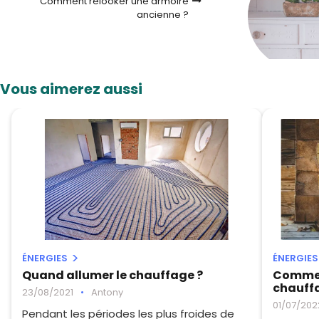
Comment relooker une armoire
ancienne ?
Vous aimerez aussi
ÉNERGIES
ÉNERGIES
Quand allumer le chauffage ?
Comment
chauff
23/08/2021
•
Antony
01/07/202
Pendant les périodes les plus froides de