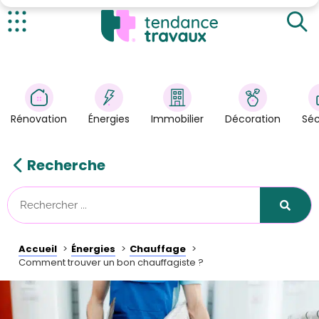
Comment trouver un bon chauffagiste ?
Pour quelles pannes appeler un chauffagiste ?
Actualités
Rénovation
>
Énergies
>
Rénovation
Énergies
Immobilier
Décoration
Séc
Décoration
>
Immobilier
>
Recherche
Sécurité
Astuces/DIY
Technologies
Accueil
Énergies
Chauffage
Tendance Travaux
Comment trouver un bon chauffagiste ?
Kit partenaire
À propos