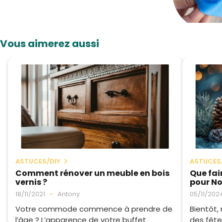
Vous aimerez aussi
ASTUCES/DIY
ASTUCES
Comment rénover un meuble en bois
Que fai
vernis ?
pour No
18/11/2021
•
Antony
05/11/202
Votre commode commence à prendre de
Bientôt,
l’âge ? L’apparence de votre buffet
des fête