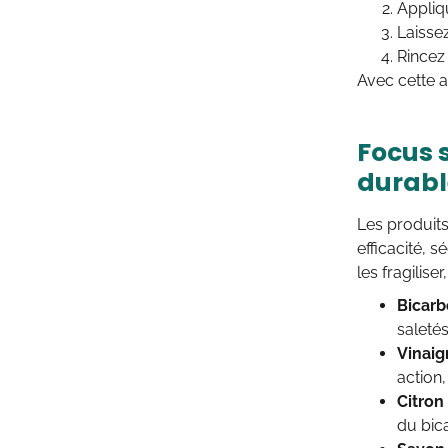
Appliqu
Laisse
Rincez
Avec cette a
Focus 
durabl
Les produits
efficacité, s
les fragilis
Bicarb
saletés
Vinaig
action,
Citron
du bica