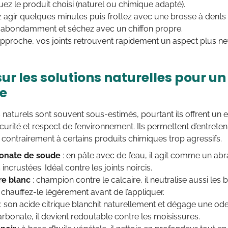
ez le produit choisi (naturel ou chimique adapté).
z agir quelques minutes puis frottez avec une brosse à dents
 abondamment et séchez avec un chiffon propre.
pproche, vos joints retrouvent rapidement un aspect plus net
sur les solutions naturelles pour u
e
 naturels sont souvent sous-estimés, pourtant ils offrent un
écurité et respect de l’environnement. Ils permettent d’entreten
er, contrairement à certains produits chimiques trop agressifs.
onate de soude
: en pâte avec de l’eau, il agit comme un ab
 incrustées. Idéal contre les joints noircis.
re blanc
: champion contre le calcaire, il neutralise aussi les
 chauffez-le légèrement avant de l’appliquer.
: son acide citrique blanchit naturellement et dégage une ode
rbonate, il devient redoutable contre les moisissures.