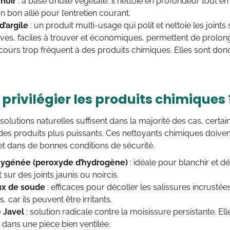
noir
: à base d’huile végétale, il nettoie en profondeur tout en
n bon allié pour l’entretien courant.
d’argile
: un produit multi-usage qui polit et nettoie les joints
ives, faciles à trouver et économiques, permettent de prolonge
recours trop fréquent à des produits chimiques. Elles sont donc
privilégier les produits chimiques 
solutions naturelles suffisent dans la majorité des cas, certai
des produits plus puissants. Ces nettoyants chimiques doivent 
t dans de bonnes conditions de sécurité.
xygénée (peroxyde d’hydrogène)
: idéale pour blanchir et d
 sur des joints jaunis ou noircis.
ux de soude
: efficaces pour décoller les salissures incrustée
s, car ils peuvent être irritants.
 Javel
: solution radicale contre la moisissure persistante. Ell
e dans une pièce bien ventilée.