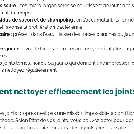
sissure
: ces micro-organismes se nourrissent de l’humidité s
au fil du temps.
sidus de savon et de shampoing
: en s’accumulant, ils formen
et favorise la prolifération bactérienne.
caire
: présent dans l’eau, il laisse des traces blanches ou jaun
es joints
: avec le temps, le matériau s’use, devient plus rug
tés.
es joints ternes, noircis ou jaunis qui donnent une impression 
s nettoyez régulièrement.
t nettoyer efficacement les joints
s joints propres n’est pas une mission impossible, à condition 
hode. Selon l’état de vos joints, vous pouvez opter pour des 
cifiques ou, en dernier recours, des agents plus puissants.