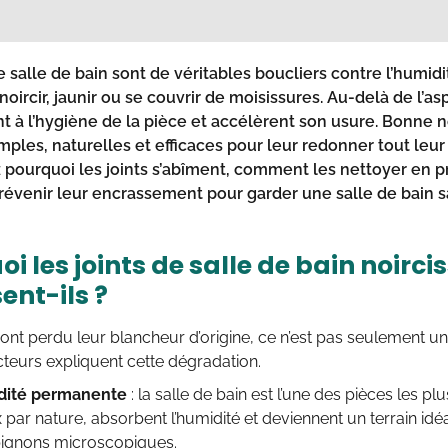
e salle de bain sont de véritables boucliers contre l’humidi
noircir, jaunir ou se couvrir de moisissures. Au-delà de l’as
t à l’hygiène de la pièce et accélèrent son usure. Bonne no
mples, naturelles et efficaces pour leur redonner tout leur
 pourquoi les joints s’abîment, comment les nettoyer en p
venir leur encrassement pour garder une salle de bain sa
i les joints de salle de bain noirci
ent-ils ?
s ont perdu leur blancheur d’origine, ce n’est pas seulement un
cteurs expliquent cette dégradation.
dité permanente
: la salle de bain est l’une des pièces les plu
 par nature, absorbent l’humidité et deviennent un terrain i
gnons microscopiques.