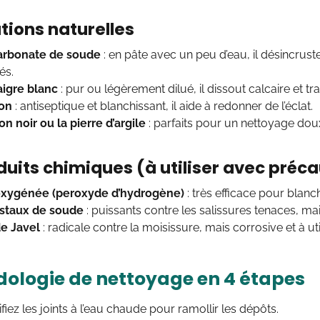
utions naturelles
arbonate de soude
: en pâte avec un peu d’eau, il désincrust
és.
aigre blanc
: pur ou légèrement dilué, il dissout calcaire et t
ron
: antiseptique et blanchissant, il aide à redonner de l’éclat.
n noir ou la pierre d’argile
: parfaits pour un nettoyage dou
duits chimiques (à utiliser avec préc
oxygénée (peroxyde d’hydrogène)
: très efficace pour blanch
istaux de soude
: puissants contre les salissures tenaces, mai
de Javel
: radicale contre la moisissure, mais corrosive et à uti
ologie de nettoyage en 4 étapes
iez les joints à l’eau chaude pour ramollir les dépôts.