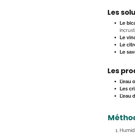
Les sol
Le bic
incrust
Le vin
Le cit
Le savo
Les pro
L’eau 
Les cr
L’eau 
Méthod
Humidif