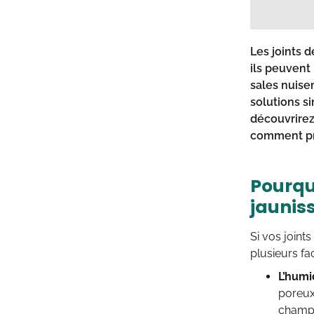
Les joints d
ils peuvent 
sales nuisen
solutions si
découvrirez
comment pré
Pourquo
jauniss
Si vos joint
plusieurs fa
L’humi
poreux
champi