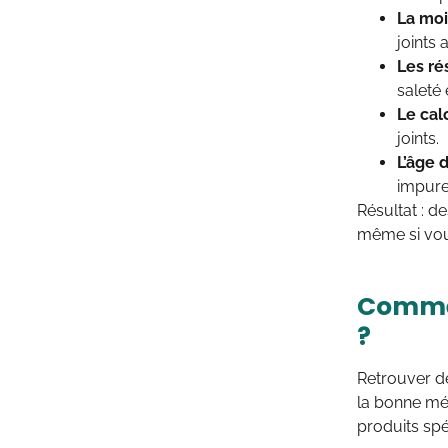
La moi
joints 
Les ré
saleté 
Le cal
joints.
L’âge d
impure
Résultat : d
même si vou
Commen
?
Retrouver de
la bonne mét
produits spé