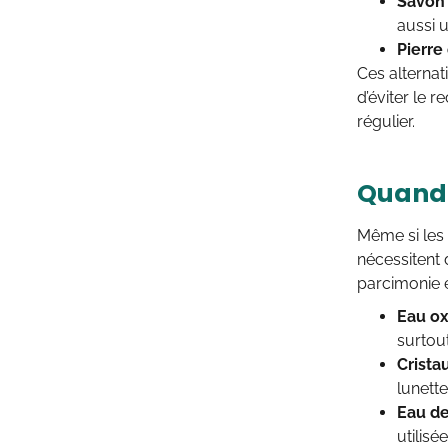
Savon 
aussi u
Pierre 
Ces alternat
d’éviter le 
régulier.
Quand 
Même si les 
nécessitent 
parcimonie e
Eau o
surtout
Crista
lunette
Eau de
utilisé