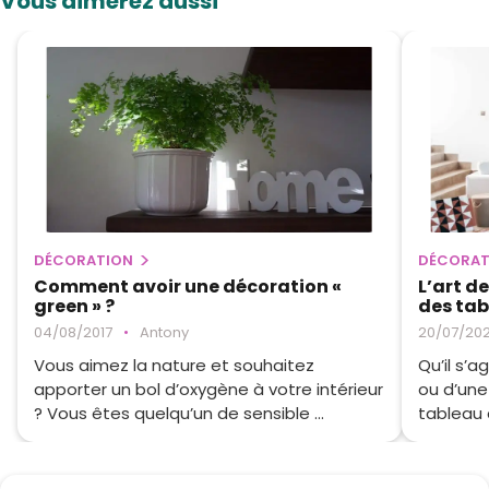
Vous aimerez aussi
DÉCORATION
DÉCORAT
Comment avoir une décoration «
L’art d
green » ?
des ta
04/08/2017
•
Antony
20/07/20
Vous aimez la nature et souhaitez
Qu’il s’a
apporter un bol d’oxygène à votre intérieur
ou d’une 
? Vous êtes quelqu’un de sensible ...
tableau d