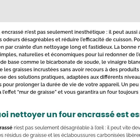
s encrassé
n’est pas seulement inesthétique : il peut aussi a
 odeurs désagréables et réduire l’efficacité de cuisson. 
n par crainte d’un nettoyage long et fastidieux. La bonne no
mples, naturelles et économiques pour lui redonner de l’
s de base comme le
bicarbonate de soude
, le vinaigre blan
e les graisses incrustées sans avoir recours à des produits
se des solutions pratiques, adaptées aux différents nivea
s pour prolonger la durée de vie de votre appareil. Un peu 
 l’effet “mur de graisse” et vous garantira un four toujours 
i nettoyer un four encrassé est es
rassé
n’est pas seulement désagréable à l’œil : il peut vite d
es résidus de graisse et les éclaboussures carbonisées libère