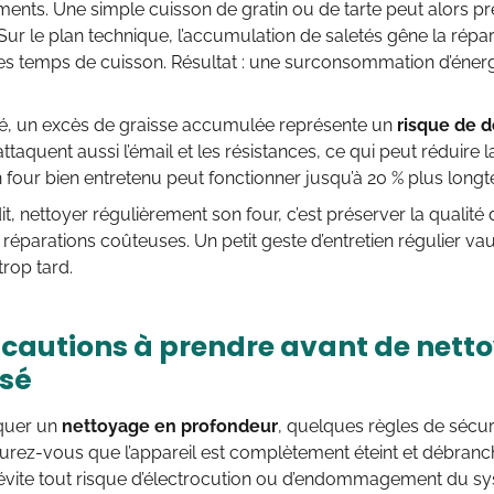
ments. Une simple cuisson de gratin ou de tarte peut alors p
 Sur le plan technique, l’accumulation de saletés gêne la rép
les temps de cuisson. Résultat : une surconsommation d’énerg
té, un excès de graisse accumulée représente un
risque de d
ttaquent aussi l’émail et les résistances, ce qui peut réduire l
 four bien entretenu peut fonctionner jusqu’à 20 % plus long
t, nettoyer régulièrement son four, c’est préserver la qualité d
s réparations coûteuses. Un petit geste d’entretien régulier 
trop tard.
écautions à prendre avant de nettoy
sé
aquer un
nettoyage en profondeur
, quelques règles de sécur
urez-vous que l’appareil est complètement éteint et débranch
évite tout risque d’électrocution ou d’endommagement du sys