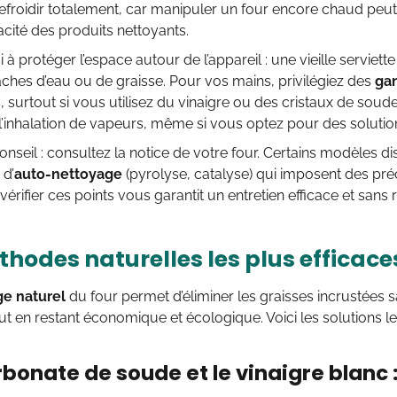
efroidir totalement, car manipuler un four encore chaud peu
icacité des produits nettoyants.
 à protéger l’espace autour de l’appareil : une vieille serviett
taches d’eau ou de graisse. Pour vos mains, privilégiez des
ga
ns, surtout si vous utilisez du vinaigre ou des cristaux de soude
 l’inhalation de vapeurs, même si vous optez pour des solution
onseil : consultez la notice de votre four. Certains modèles d
 d’
auto-nettoyage
(pyrolyse, catalyse) qui imposent des préc
vérifier ces points vous garantit un entretien efficace et sans 
thodes naturelles les plus efficace
e naturel
du four permet d’éliminer les graisses incrustées 
out en restant économique et écologique. Voici les solutions le
rbonate de soude et le vinaigre blanc