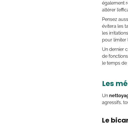
également r
altérer l’eff
Pensez aussi
évitera les 
les irritatio
pour limiter
Un dernier c
de fonctions
le temps de 
Les mé
Un
nettoyag
agressifs, t
Le bica