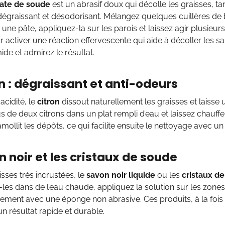
ate de soude
est un abrasif doux qui décolle les graisses, ta
graissant et désodorisant. Mélangez quelques cuillères de 
une pâte, appliquez-la sur les parois et laissez agir plusieur
r activer une réaction effervescente qui aide à décoller les 
e et admirez le résultat.
on : dégraissant et anti-odeurs
acidité, le
citron
dissout naturellement les graisses et laisse 
us de deux citrons dans un plat rempli d’eau et laissez chauff
mollit les dépôts, ce qui facilite ensuite le nettoyage avec un
n noir et les cristaux de soude
isses très incrustées, le
savon noir liquide
ou les
cristaux d
z-les dans de l’eau chaude, appliquez la solution sur les zones 
ement avec une éponge non abrasive. Ces produits, à la fois
n résultat rapide et durable.