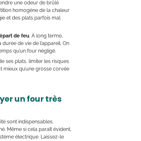
rendre une odeur de brûlé
artition homogène de la chaleur
ie et des plats parfois mal
épart de feu
. À long terme,
a durée de vie de l’appareil. On
temps qu’un four négligé.
e ses plats, limiter les risques
vaut mieux qu’une grosse corvée
er un four très
ité sont indispensables.
é. Même si cela paraît évident,
tème électrique. Laissez-le