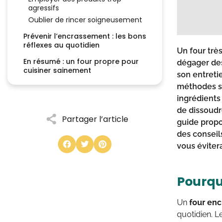
agressifs
Oublier de rincer soigneusement
Prévenir l’encrassement : les bons
réflexes au quotidien
Un
four trè
En résumé : un four propre pour
dégager des
cuisiner sainement
son entretie
méthodes si
ingrédient
de dissoudr
Partager l’article
guide propo
des conseil
vous évitera
Pourquo
Un
four enc
quotidien. L