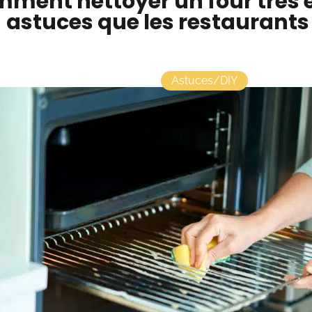
ment nettoyer un four très e
astuces que les restaurants 
Astuces/DIY