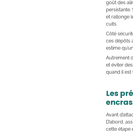
goût des ali
persistante.
et rallonge 
cuits.
Côté sécuri
ces dépôts a
estime qu’un
Autrement di
et éviter de
quand il est 
Les pr
encras
Avant d’att
D’abord, ass
cette étape 