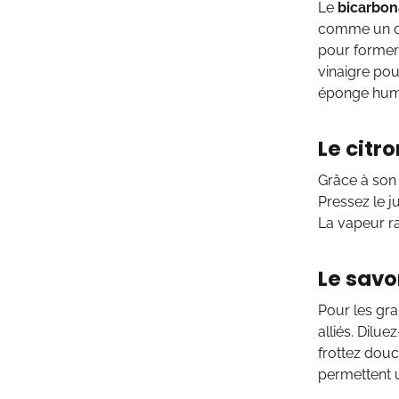
Le
bicarbon
comme un dé
pour former 
vinaigre pou
éponge humid
Le citr
Grâce à son 
Pressez le j
La vapeur ra
Le savo
Pour les gra
alliés. Dilue
frottez douc
permettent u