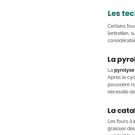
Les te
Certains fo
l’entretien,
considérable
La pyro
La
pyrolyse
Après le cyc
poussière r
nécessite de
La cata
Les fours à
graisses dès