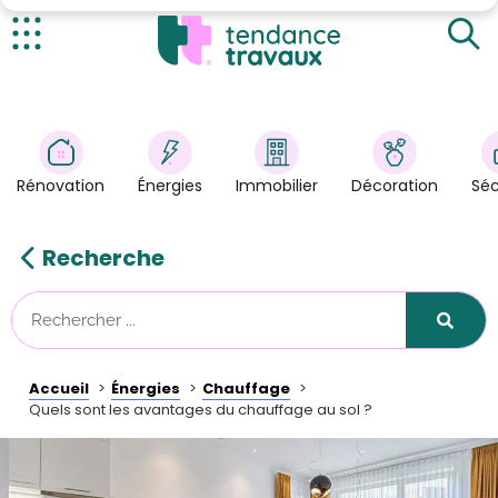
Le fonctionnement du chauffage au sol
Les avantages du chauffage au sol
Actualités
Le réseau chauffant est invisible
Une production constante de chaleur
Rénovation
>
Un chauffage sans bruits
Énergies
>
Un confort incomparable
Rénovation
Énergies
Immobilier
Décoration
Séc
Une grande économie d'énergie
Décoration
>
Le chauffage au sol peut se transformer en
Immobilier
climatisation
>
Recherche
Les inconvénients du chauffage au sol
Sécurité
Astuces/DIY
Technologies
Accueil
Énergies
Chauffage
Tendance Travaux
Quels sont les avantages du chauffage au sol ?
Kit partenaire
À propos