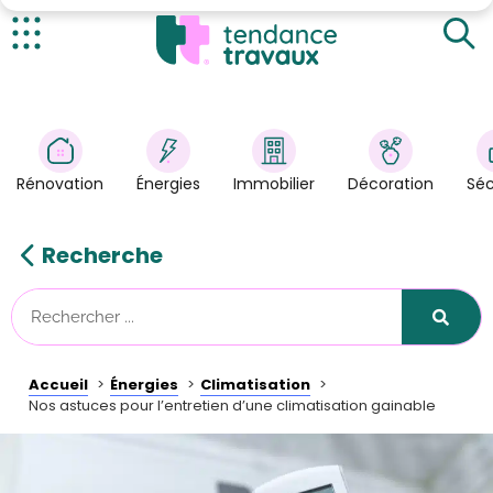
Qu’est-ce qu’une climatisation gainable ?
Quand entretenir sa climatisation ?
Actualités
Comment réaliser l’entretien d’une climatisation
gainable ?
Rénovation
>
Énergies
>
Rénovation
Énergies
Immobilier
Décoration
Séc
Décoration
>
Immobilier
>
Recherche
Sécurité
Astuces/DIY
Technologies
Accueil
Énergies
Climatisation
Tendance Travaux
Nos astuces pour l’entretien d’une climatisation gainable
Kit partenaire
À propos