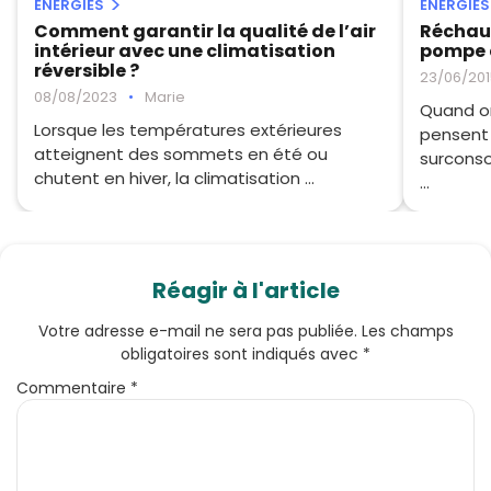
ÉNERGIES
ÉNERGIES
Comment garantir la qualité de l’air
Réchauf
intérieur avec une climatisation
pompe à
réversible ?
23/06/201
08/08/2023
•
Marie
Quand on
Lorsque les températures extérieures
pensent
atteignent des sommets en été ou
surcons
chutent en hiver, la climatisation ...
...
Réagir à l'article
Votre adresse e-mail ne sera pas publiée.
Les champs
obligatoires sont indiqués avec
*
Commentaire
*