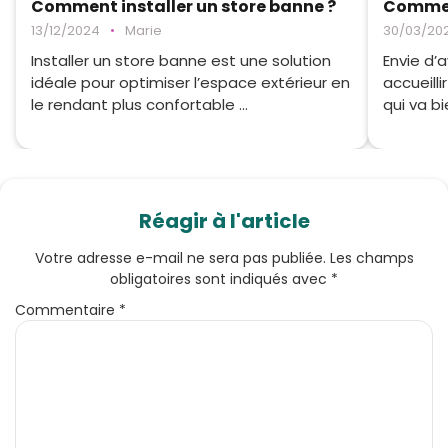
Comment installer un store banne ?
Commen
13/12/2024
•
Marie
30/03/20
Installer un store banne est une solution
Envie d’a
idéale pour optimiser l’espace extérieur en
accueill
le rendant plus confortable ...
qui va bi
Réagir à l'article
Votre adresse e-mail ne sera pas publiée.
Les champs
obligatoires sont indiqués avec
*
Commentaire
*