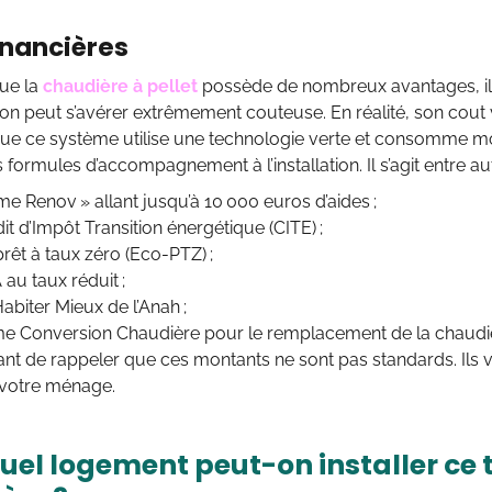
inancières
que la
chaudière à pellet
possède de nombreux avantages, il
tion peut s’avérer extrêmement couteuse. En réalité, son cout
ue ce système utilise une technologie verte et consomme moin
formules d’accompagnement à l’installation. Il s’agit entre aut
me Renov » allant jusqu’à 10 000 euros d’aides ;
it d’Impôt Transition énergétique (CITE) ;
rêt à taux zéro (Eco-PTZ) ;
au taux réduit ;
Habiter Mieux de l’Anah ;
me Conversion Chaudière pour le remplacement de la chaudièr
tant de rappeler que ces montants ne sont pas standards. Ils v
 votre ménage.
uel logement peut-on installer ce 