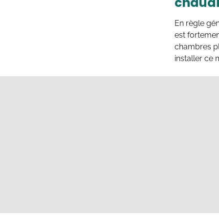
chaudi
En règle gén
est forteme
chambres pl
installer ce