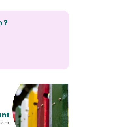
n ?
ant
os