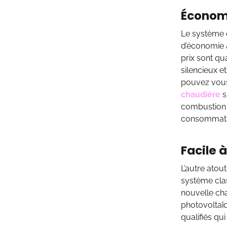
Économ
Le système d
d’économie à
prix sont qu
silencieux e
pouvez vous 
chaudière
s
combustion 
consommatio
Facile à
L’autre atout
système clas
nouvelle cha
photovoltaïq
qualifiés qu