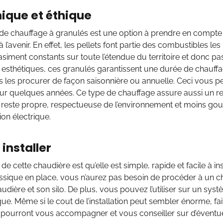
ique et éthique
e chauffage à granulés est une option à prendre en compte s
 l’avenir. En effet, les pellets font partie des combustibles l
asiment constants sur toute l’étendue du territoire et donc pa
t esthétiques, ces granulés garantissent une durée de chauff
les procurer de façon saisonnière ou annuelle. Ceci vous pe
ur quelques années. Ce type de chauffage assure aussi un r
reste propre, respectueuse de l’environnement et moins g
n électrique.
 installer
 de cette chaudière est qu’elle est simple, rapide et facile à in
sique en place, vous n’aurez pas besoin de procéder à un chang
udière et son silo. De plus, vous pouvez l’utiliser sur un sy
ue. Même si le cout de l’installation peut sembler énorme, fa
i pourront vous accompagner et vous conseiller sur d’éventue