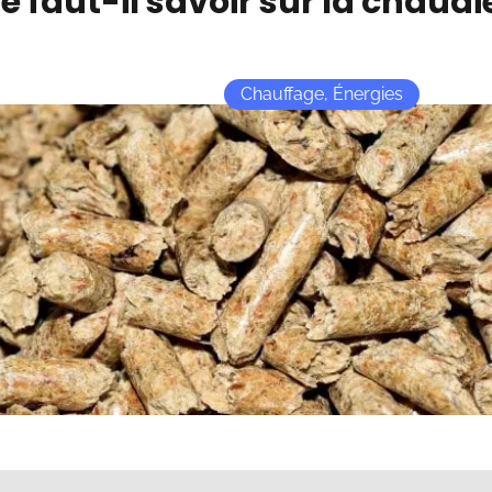
 faut-il savoir sur la chaudiè
Chauffage
,
Énergies