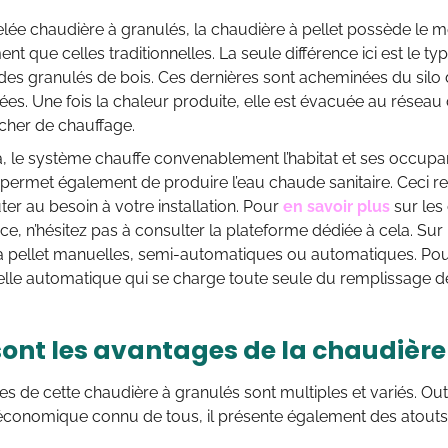
lée chaudière à granulés, la chaudière à pellet possède le 
nt que celles traditionnelles. La seule différence ici est le ty
 des granulés de bois. Ces dernières sont acheminées du silo
es. Une fois la chaleur produite, elle est évacuée au réseau d
cher de chauffage.
là, le système chauffe convenablement l’habitat et ses occupant
permet également de produire l’eau chaude sanitaire. Ceci r
er au besoin à votre installation. Pour
en savoir plus
sur les 
ce, n’hésitez pas à consulter la plateforme dédiée à cela. Sur 
à pellet manuelles, semi-automatiques ou automatiques. Pou
celle automatique qui se charge toute seule du remplissage d
sont les avantages de la chaudière 
s de cette chaudière à granulés sont multiples et variés. Ou
économique connu de tous, il présente également des atouts 