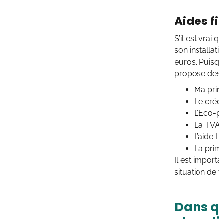
Aides f
S’il est vrai 
son installa
euros. Puisq
propose des 
Ma pri
Le créd
L’Eco-p
La TVA 
L’aide 
La pri
Il est impor
situation de
Dans q