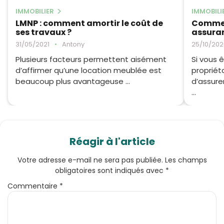
IMMOBILIER
IMMOBILI
LMNP : comment amortir le coût de
Comment
ses travaux ?
assuran
31/05/2021
•
Antony
25/10/202
Plusieurs facteurs permettent aisément
Si vous ê
d’affirmer qu’une location meublée est
propriéta
beaucoup plus avantageuse ...
d’assure
...
Réagir à l'article
Votre adresse e-mail ne sera pas publiée.
Les champs
obligatoires sont indiqués avec
*
Commentaire
*