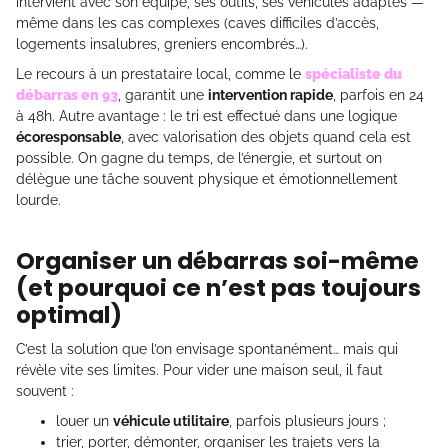
intervient avec son équipe, ses outils, ses véhicules adaptés —
même dans les cas complexes (caves difficiles d’accès,
logements insalubres, greniers encombrés…).
Le recours à un prestataire local, comme le
spécialiste du
débarras en 93
, garantit une
intervention rapide
, parfois en 24
à 48h. Autre avantage : le tri est effectué dans une logique
écoresponsable
, avec valorisation des objets quand cela est
possible. On gagne du temps, de l’énergie, et surtout on
délègue une tâche souvent physique et émotionnellement
lourde.
Organiser un débarras soi-même
(et pourquoi ce n’est pas toujours
optimal)
C’est la solution que l’on envisage spontanément… mais qui
révèle vite ses limites. Pour vider une maison seul, il faut
souvent :
louer un
véhicule utilitaire
, parfois plusieurs jours ;
trier, porter, démonter, organiser les trajets vers la