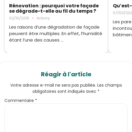
Rénovation : pourquoi votre façade
Qu’est-
se dégrade-t-elle au fil du temps ?
07/03/20
02/10/2015
•
Antony
Les pare
Les raisons d’une dégradation de façade
incontou
peuvent être multiples. En effet, l’humidité
bâtiment
étant l’une des causes ...
Réagir à l'article
Votre adresse e-mail ne sera pas publiée.
Les champs
obligatoires sont indiqués avec
*
Commentaire
*