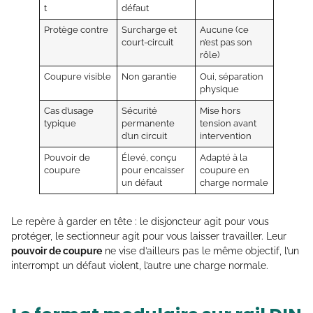
t
défaut
Protège contre
Surcharge et
Aucune (ce
court-circuit
n’est pas son
rôle)
Coupure visible
Non garantie
Oui, séparation
physique
Cas d’usage
Sécurité
Mise hors
typique
permanente
tension avant
d’un circuit
intervention
Pouvoir de
Élevé, conçu
Adapté à la
coupure
pour encaisser
coupure en
un défaut
charge normale
Le repère à garder en tête : le disjoncteur agit pour vous
protéger, le sectionneur agit pour vous laisser travailler. Leur
pouvoir de coupure
ne vise d’ailleurs pas le même objectif, l’un
interrompt un défaut violent, l’autre une charge normale.