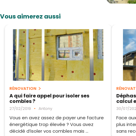
Vous aimerez aussi
RÉNOVATION
RÉNOVAT
A qui faire appel pour isoler ses
Déphasa
combles ?
calcul 
27/02/2019
•
Antony
30/07/20
Vous en avez assez de payer une facture
Face aux
énergétique trop élevée ? Vous avez
plus int
décidé d’isoler vos combles mais ...
sans rec