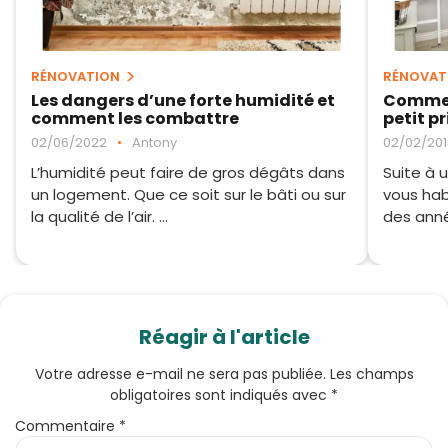
RÉNOVATION
RÉNOVAT
Les dangers d’une forte humidité et
Comment
comment les combattre
petit pr
02/06/2022
•
Antony
02/02/201
L’humidité peut faire de gros dégâts dans
Suite à 
un logement. Que ce soit sur le bâti ou sur
vous hab
la qualité de l’air. ...
des anné
Réagir à l'article
Votre adresse e-mail ne sera pas publiée.
Les champs
obligatoires sont indiqués avec
*
Commentaire
*