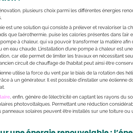
énovation, plusieurs choix parmi les différentes énergies reno
.
e est une solution qui consiste à prélever et revaloriser la ch
ndis que l’aérothermie, puise les calories présentes dans l’air e
pompe à chaleur, qui va pouvoir transformer la matière afin 
 en eau chaude. L’installation d’une pompe à chaleur est une 
tion, car elle permet de limiter les travaux en nécessitant seu
’ancien circuit de chauffage de l’habitat peut ainsi être conserv
ienne utilise la force du vent par le biais de la rotation des hé
 grâce à un générateur. Il est possible d’installer une éolienne
at.
laire
, enfin, génère de l’électricité en captant les rayons du sol
laires photovoltaïques. Permettant une réduction considér
es panneaux solaires peuvent être installés sur une toiture ou 
r une énergie renouvelable : l’éne