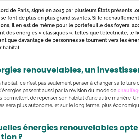
ord de Paris, signé en 2015 par plusieurs États présents lo
se font de plus en plus grandissantes. Si le réchauffemen
ons, il en est de même pour le portefeuille des foyers, ac
nt des énergies « classiques », telles que l’électricité, le f
nt que davantage de personnes se tournent vers les éne
 habitat.
ergies renouvelables, un investiss
habitat, ce n’est pas seulement penser à changer sa toiture ou
’énergies passent aussi par la révision du mode de
chauffag
s permettent de repenser son habitat d’une autre manière. Une
es sera plus autonome, et sur le long terme, plus économiqu
uelles énergies renouvelables opter
tion ?