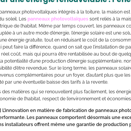
anneaux photovoltaïques intégrés à la toiture, la maison est
u soleil. Les
panneaux photovoltaïques
sont reliés à la mai
trique de l’habitat. Même par temps couvert, les panneaux c
ouplée à un autre mode d’énergie, l’énergie solaire est une solu
’une énergie gratuite, tout en réduisant le coût de la consom
 peut faire la différence, quand on sait que l’installation de
 réel coût, mais qui pourra être rentabilisée au bout de quel
la potentialité d’une production d’énergie supplémentaire, non 
ibilité d’être revendue. Sur le long terme, les panneaux solai
evenus complémentaires pour un foyer, d’autant plus que les
té par une éventuelle baisse des tarifs à la revente.
 des matières qui se renouvellent plus facilement, les énerg
onomie de l’habitat, respect de l’environnement et économies
]
L’innovation en matière de fabrication de panneaux phot
erformante. Les panneaux comportent désormais une excel
ns installateurs offrent même une garantie de production 