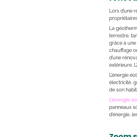
Lors d’une r
propriétaires
La géothermi
terrestre, ta
grâce à une 
chauffage ou
d’une rénova
extérieure. L
L’énergie éol
électricité,
de son habit
L’énergie so
panneaux so
d’énergie, l
Zoom su