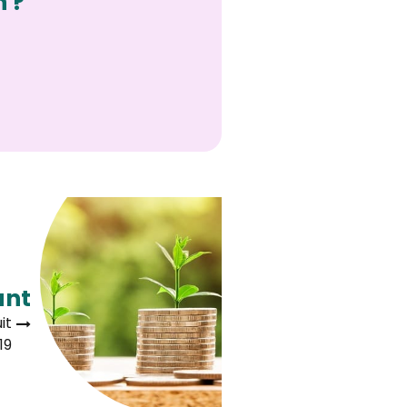
n ?
ant
it
19