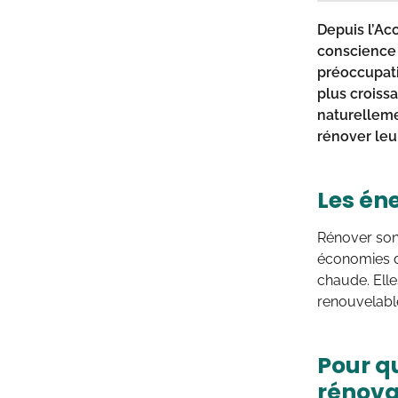
Depuis l’Acc
conscience 
préoccupati
plus croissa
naturelleme
rénover leur
Les én
Rénover son 
économies d
chaude. Elle
renouvelabl
Pour q
rénova