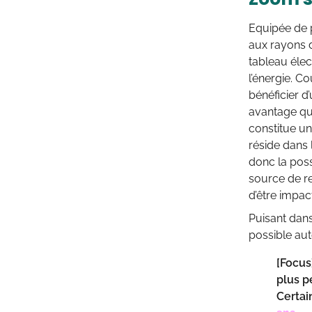
Equipée de p
aux rayons d
tableau élec
l’énergie. C
bénéficier d
avantage qui
constitue un
réside dans 
donc la poss
source de r
d’être impac
Puisant dans
possible aut
[Focus
plus p
Certai