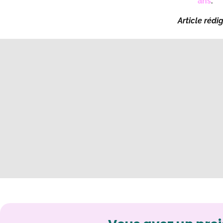
ans
.
Article réd