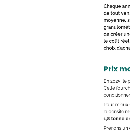
Chaque anné
de tout ven
moyenne, so
granulométr
de créer un
le coût rée
choix d’acha
Prix mo
En 2025, le 
Cette fourch
conditionnem
Pour mieux c
la densité 
1,8 tonne 
Prenons un 