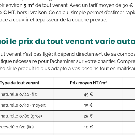
oir environ
5 m³
de tout venant. Avec un tarif moyen de 30 € 
0 € HT
, hors livraison. Ce calcul simple permet d’estimer ra
face à couvrir et l’épaisseur de la couche prévue.
i le prix du tout venant varie auta
tout venant n’est pas figé : il dépend directement de sa comp
istique nécessaire pour l’acheminer sur votre chantier. Compr
oisir le produit le plus adapté à vos besoins tout en maîtrisa
Type de tout venant
Prix moyen HT/m³
naturelle 0/20 (fin)
45 €
naturelle 0/40 (moyen)
35 €
naturelle 0/80 (gros)
25 €
recyclé 0/20 (fin)
40 €