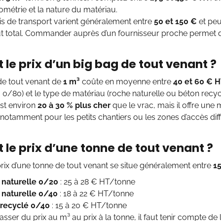
ométrie et la nature du matériau.
ais de transport varient généralement entre
50 et 150 €
et peu
t total. Commander auprès d’un fournisseur proche permet d
t le prix d’un big bag de tout venant ?
de tout venant de
1 m³
coûte en moyenne entre
40 et 60 € 
 0/80) et le type de matériau (roche naturelle ou béton recyc
est environ
20 à 30 % plus cher
que le vrac, mais il offre une
, notamment pour les petits chantiers ou les zones d’accès diffi
t le prix d’une tonne de tout venant ?
prix d’une tonne de tout venant se situe généralement entre
15
naturelle 0/20
: 25 à 28 € HT/tonne
naturelle 0/40
: 18 à 22 € HT/tonne
recyclé 0/40
: 15 à 20 € HT/tonne
sser du prix au m³ au prix à la tonne, il faut tenir compte d