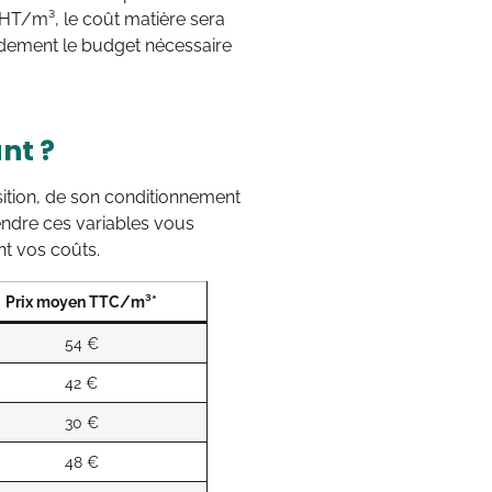
HT/m³, le coût matière sera
pidement le budget nécessaire
nt ?
osition, de son conditionnement
endre ces variables vous
nt vos coûts.
Prix moyen TTC/m³*
54 €
42 €
30 €
48 €