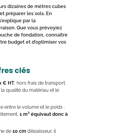
eurs dizaines de mètres cubes
t préparer les sols. En
’explique par la
vraison. Que vous prévoyiez
couche de fondation, connaître
otre budget et d’optimiser vos
fres clés
0 € HT
, hors frais de transport.
a qualité du matériau et le
e entre le volume et le poids :
rètement,
1 m³ équivaut donc à
he de
10 cm
d’épaisseur, il