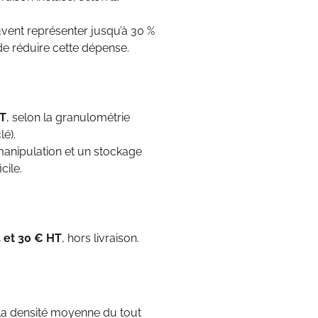
vent représenter jusqu’à 30 %
e réduire cette dépense.
HT
, selon la granulométrie
lé).
 manipulation et un stockage
cile.
 et 30 € HT
, hors livraison.
e la densité moyenne du tout