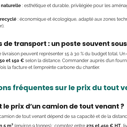
naturelle
: esthétique et durable, privilégiée pour les amén
recyclé
: économique et écologique, adapté aux zones tech
r).
is de transport : un poste souvent so
 livraison peuvent représenter 15 à 30 % du budget total. U
50 et 150 €
selon la distance. Commander auprès d’un fourn
fois la facture et l’empreinte carbone du chantier.
ns fréquentes sur le prix du tout v
t le prix d’un camion de tout venant ?
 camion de tout venant dépend de sa capacité et de la distance
n 5 m³
(environ 9 tonnes) : comptez entre
275 et 450 € HT
, l