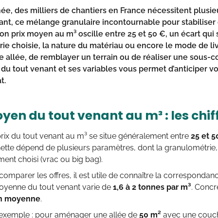
e, des milliers de chantiers en France nécessitent plusi
ant, ce mélange granulaire incontournable pour stabiliser e
n prix moyen au m³ oscille entre 25 et 50 €, un écart qui s
ie choisie, la nature du matériau ou encore le mode de li
e allée, de remblayer un terrain ou de réaliser une sous-
l du tout venant et ses variables vous permet d’anticiper v
t.
yen du tout venant au m³ : les chif
prix du tout venant au m³ se situe généralement entre
25 et 5
ette dépend de plusieurs paramètres, dont la granulométrie, l
ent choisi (vrac ou big bag).
omparer les offres, il est utile de connaître la correspondanc
moyenne du tout venant varie de
1,6 à 2 tonnes par m³
. Conc
en moyenne
.
exemple : pour aménager une allée de
50 m²
avec une couc