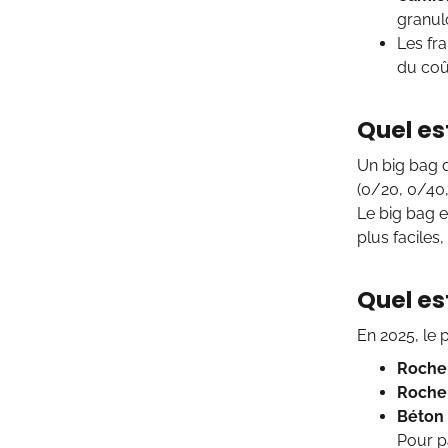
granul
Les fr
du coû
Quel es
Un big bag 
(0/20, 0/40,
Le big bag 
plus faciles
Quel es
En 2025, le 
Roche 
Roche 
Béton 
Pour pa