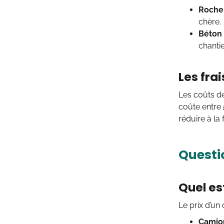
Roche 
chère.
Béton 
chantie
Les fra
Les coûts de
coûte entre
réduire à la 
Questio
Quel es
Le prix d’un
Camio