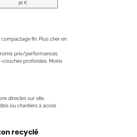
36 €
 compactage fin. Plus cher en
mpromis prix/performances.
ous-couches profondes. Moins
s directes sur site.
ntités ou chantiers à accès
ton recyclé