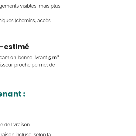
agements visibles, mais plus
niques (chemins, accès
us-estimé
n camion-benne livrant
5 m³
isseur proche permet de
enant :
 de livraison.
ivraison incluse, selon la