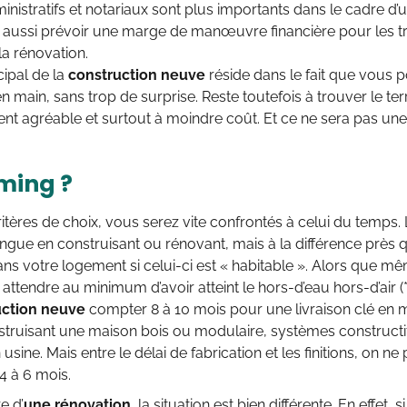
ministratifs et notariaux sont plus importants dans le cadre d’u
 aussi prévoir une marge de manœuvre financière pour les t
la rénovation.
cipal de la
construction neuve
réside dans le fait que vous 
n main, sans trop de surprise. Reste toutefois à trouver le ter
t agréable et surtout à moindre coût. Et ce ne sera pas une 
iming ?
itères de choix, vous serez vite confrontés à celui du temps.
ongue en construisant ou rénovant, mais à la différence près
ans votre logement si celui-ci est « habitable ». Alors que mê
attendre au minimum d’avoir atteint le hors-d’eau hors-d’air (*
uction neuve
compter 8 à 10 mois pour une livraison clé en 
struisant une maison bois ou modulaire, systèmes constructifs
usine. Mais entre le délai de fabrication et les finitions, on n
4 à 6 mois.
e d’
une rénovation
, la situation est bien différente. En effet, 