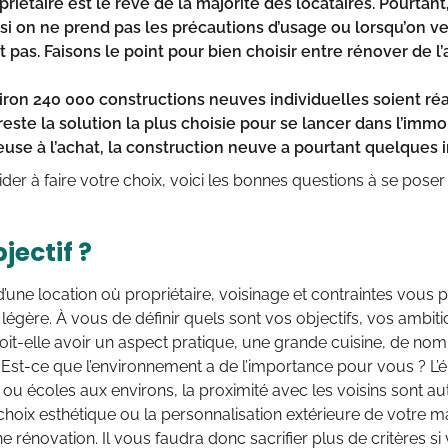
riétaire est le rêve de la majorité des locataires. Pourtant,
i on ne prend pas les précautions d’usage ou lorsqu’on ve
it pas. Faisons le point pour bien choisir entre rénover de l
iron 240 000 constructions neuves individuelles soient ré
reste la solution la plus choisie pour se lancer dans l’im
use à l’achat, la construction neuve a pourtant quelques 
der à faire votre choix, voici les bonnes questions à se poser 
jectif ?
’une location où propriétaire, voisinage et contraintes vous p
 légère. À vous de définir quels sont vos objectifs, vos ambit
Doit-elle avoir un aspect pratique, une grande cuisine, de n
 Est-ce que l’environnement a de l’importance pour vous ? L’é
 écoles aux environs, la proximité avec les voisins sont au
hoix esthétique ou la personnalisation extérieure de votre ma
ne rénovation. Il vous faudra donc sacrifier plus de critères s