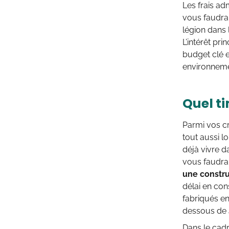
Les frais ad
vous faudra
légion dans 
L’intérêt prin
budget clé e
environnemen
Quel t
Parmi vos cr
tout aussi l
déjà vivre d
vous faudra 
une constr
délai en con
fabriqués en 
dessous de 
Dans le cadr