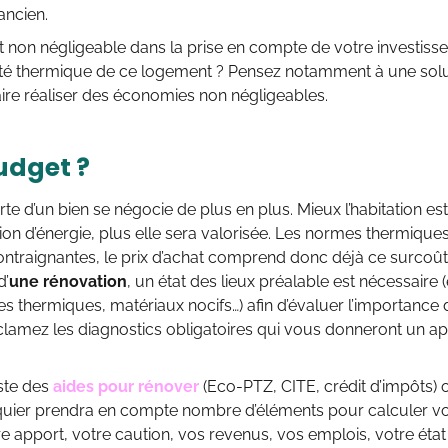
ancien.
 non négligeable dans la prise en compte de votre investisse
acité thermique de ce logement ? Pensez notamment à une soluti
ire réaliser des économies non négligeables.
udget ?
rte d’un bien se négocie de plus en plus. Mieux l’habitation es
n d’énergie, plus elle sera valorisée. Les normes thermique
ontraignantes, le prix d’achat comprend donc déjà ce surcoût
d’
une rénovation
, un état des lieux préalable est nécessaire (
 thermiques, matériaux nocifs…) afin d’évaluer l’importance d
éclamez les diagnostics obligatoires qui vous donneront un a
iste des
aides pour rénover
(Eco-PTZ, CITE, crédit d’impôts) o
quier prendra en compte nombre d’éléments pour calculer vot
apport, votre caution, vos revenus, vos emplois, votre état 