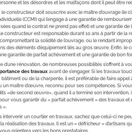
ersonne et les désordres et les malfaçons dont il peut être 
 le constructeur doit souscrire avec le maître d’ouvrage (le cl
ndividuelle (CCMI) qui l’engage à une garantie de rembourse
es quand le contrat ne prend pas effet) et une garantie de liv
e constructeur est responsable durant 10 ans à partir de la 
promettant la solidité de l’ouvrage, ou le rendant impropre
ns des éléments d’équipement liés au gros œuvre. Enfin, le 
une garantie de parfait achèvement et une garantie de bon fon
e d’une rénovation, de nombreuses possibilités s’offrent à vo
mportance des travaux
avant de s’engager. Si les travaux touc
 bâtiment ou de la charpente, il est préférable de faire appe
u un maître d’œuvre, reconnu pour ses compétences. Si vous 
dits «de second œuvre», quand il a terminé son intervention, il
 pour vous garantir du « parfait achèvement » des travaux e
 ».
es intervenir un courtier en travaux, sachez que celui-ci ne 
la réalisation des travaux. Il est un « défricheur » d’artisans 
vous orientera vers les bons prestataires.