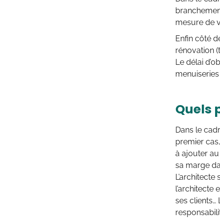
branchements
mesure de vos
Enfin côté d
rénovation (
Le délai d’
menuiseries 
Quels 
Dans le cadre
premier cas,
à ajouter au
sa marge dan
L’architecte
l’architecte 
ses clients…
responsabil