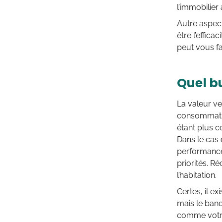
l’immobilier 
Autre aspect
être l’effic
peut vous fa
Quel b
La valeur ve
consommatio
étant plus c
Dans le cas 
performances
priorités. R
l’habitation.
Certes, il ex
mais le ban
comme votre 