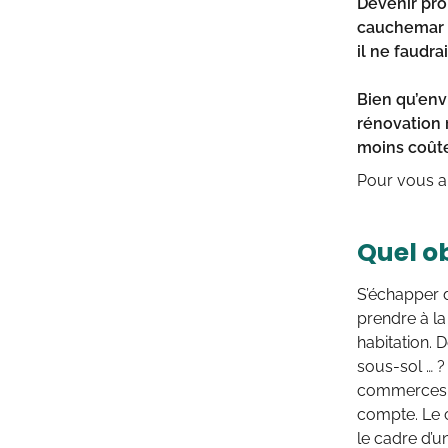
Devenir prop
cauchemar s
il ne faudra
Bien qu’env
rénovation 
moins coûte
Pour vous ai
Quel ob
S’échapper d
prendre à la
habitation. 
sous-sol … ?
commerces ou
compte. Le c
le cadre d’u