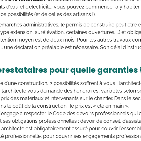
 d’eau et d’électricité, vous pouvez commencer à y habiter et
 possibilités (et de celles des artisans !).
émarches administratives, le permis de construire peut être e
type extension, surélévation, certaines ouvertures, …) et oblig
obtention moyen est de deux mois. Pour les autres travaux 
… une déclaration préalable est nécessaire. Son délai d’instruc
prestataires pour quelle garanties 
 d’une construction, 2 possibilités s’offrent à vous : l’architec
 l’architecte vous demande des honoraires, variables selon s
 prix des matériaux et intervenants sur le chantier. Dans le se
s le coût de la construction : le prix est « clé en main ».
 s’engage à respecter le Code des devoirs professionnels qui d
et ses obligations professionnelles : devoir de conseil, d’assis
 L’architecte est obligatoirement assuré pour couvrir l’ensem
ité professionnelle, pour couvrir ses engagements professi