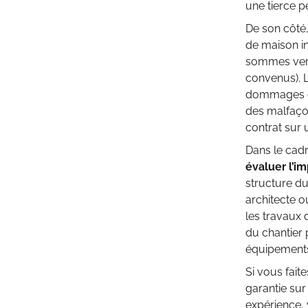
une tierce p
De son côté,
de maison i
sommes versé
convenus). L
dommages com
des malfaço
contrat sur 
Dans le cadr
évaluer l’i
structure du
architecte o
les travaux 
du chantier
équipements
Si vous fait
garantie sur 
expérience, 