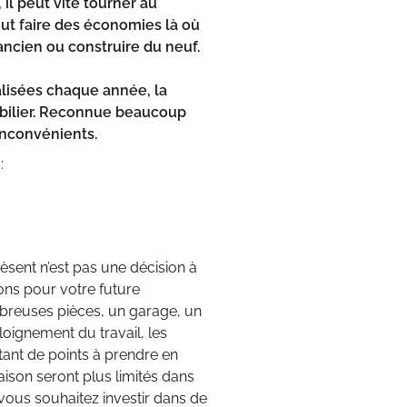
 il peut vite tourner au
ut faire des économies là où
’ancien ou construire du neuf.
alisées chaque année, la
mobilier. Reconnue beaucoup
inconvénients.
:
èsent n’est pas une décision à
ions pour votre future
ombreuses pièces, un garage, un
loignement du travail, les
tant de points à prendre en
ison seront plus limités dans
i vous souhaitez investir dans de