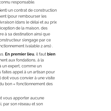
reconnu responsable.
ient) un contrat de construction
ment (pour rembourser les
raison (dans le délai et au prix
réception de la maison, des
 à sa destination ainsi que
constructeur s’engage par ce
ctionnement (valable 2 ans) .
us.
En premier lieu
, il faut
bien
hent aux fondations, à la
l à un expert, comme un
faites appel à un artisan pour
 doit vous convier à une visite
t du bon « fonctionnement des
peut vous apporter aucune
qui, par son réseau et son