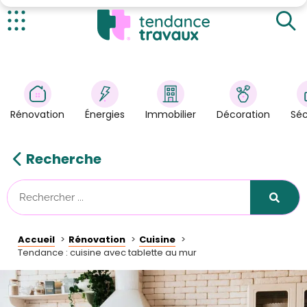
Cuisine avec tablette au mur : de l'espace dans
votre cuisine
La tablette au mur : les déclinaisons possibles
Actualités
Quels objets poser sur les tablettes au mur ?
Rénovation
>
Énergies
>
Rénovation
Énergies
Immobilier
Décoration
Séc
Décoration
>
Immobilier
>
Recherche
Sécurité
Astuces/DIY
Technologies
Accueil
Rénovation
Cuisine
Tendance Travaux
Tendance : cuisine avec tablette au mur
Kit partenaire
À propos