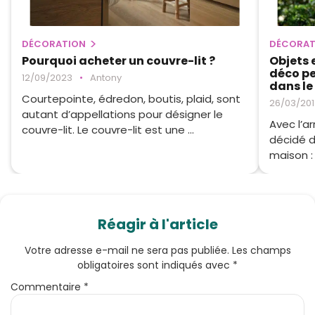
DÉCORATION
DÉCORAT
Pourquoi acheter un couvre-lit ?
Objets 
déco pe
12/09/2023
•
Antony
dans le
Courtepointe, édredon, boutis, plaid, sont
26/03/20
autant d’appellations pour désigner le
Avec l’a
couvre-lit. Le couvre-lit est une ...
décidé d
maison : 
Réagir à l'article
Votre adresse e-mail ne sera pas publiée.
Les champs
obligatoires sont indiqués avec
*
Commentaire
*