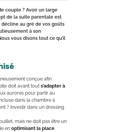
de couple
? Avoir un large
ept de la
suite parentale
est
 décline au gré de vos goûts
nutieusement à son
ous vous disons tout ce qu’il
misé
igneusement conçue afin
elle doit avant tout
s’adapter à
aux aurores pour partir au
incluse dans la chambre à
t ? Investir dans un dressing
uillet, mais ne doit pas être un
ale en
optimisant la place