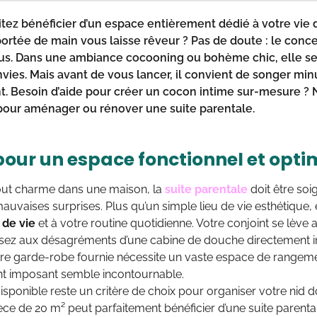
tez bénéficier d’un
espace entièrement dédié à votre vie 
ortée de main vous laisse rêveur ? Pas de doute : le conc
ous. Dans une ambiance cocooning ou bohème chic, elle se
nvies. Mais avant de vous lancer, il convient de songer mi
 Besoin d’aide pour créer un
cocon intime sur-mesure
? N
 pour
aménager ou rénover une suite parentale
.
pour un espace fonctionnel et opti
tout charme dans une maison, la
suite parentale
doit être so
 mauvaises surprises. Plus qu’un simple lieu de vie esthétique, 
 de vie
et à votre routine quotidienne. Votre conjoint se lève 
ensez aux désagréments d’une cabine de douche directement 
re garde-robe fournie nécessite un vaste espace de rangemen
t imposant semble incontournable.
isponible reste un critère de choix pour organiser votre nid do
ièce de 20 m² peut parfaitement bénéficier d’une suite parent