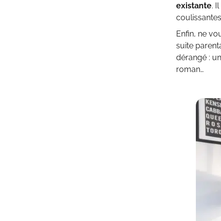
existante
. 
coulissante
Enfin, ne vo
suite parent
dérangé : u
roman…