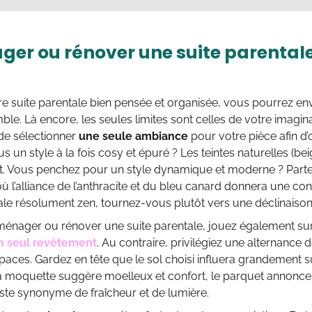
er ou rénover une suite parentale 
re suite parentale bien pensée et organisée, vous pourrez en
le. Là encore, les seules limites sont celles de votre imagin
de sélectionner
une seule ambiance
pour votre pièce afin d
s un style à la fois cosy et épuré ? Les teintes naturelles (be
fet. Vous penchez pour un style dynamique et moderne ? Part
 où l’alliance de l’anthracite et du bleu canard donnera une c
ale résolument zen, tournez-vous plutôt vers une déclinaison
ménager ou rénover une suite parentale, jouez également su
n seul revêtement
. Au contraire, privilégiez une alternance 
spaces. Gardez en tête que le sol choisi influera grandement s
la moquette suggère moelleux et confort, le parquet annonce 
ste synonyme de fraîcheur et de lumière.