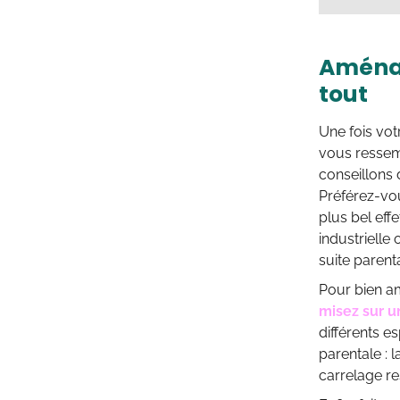
Aménag
tout
Une fois vot
vous ressemb
conseillons 
Préférez-vou
plus bel ef
industrielle
suite parent
Pour bien a
misez sur u
différents e
parentale : 
carrelage re