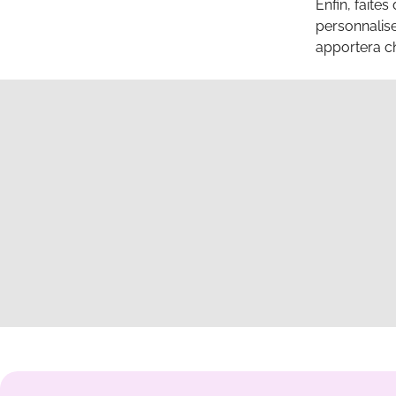
Enfin, faites
personnalise
apportera ch