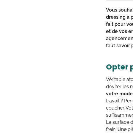
Vous souhai
dressing
à p
fait pour v
et de vos e
agencement.
faut savoir
Opter 
Véritable a
d’éviter les
votre mode
travail ? P
coucher. Vot
suffisammen
La surface d
frein. Une p