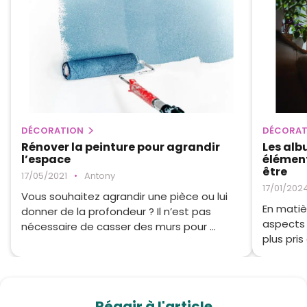
DÉCORATION
DÉCORAT
Rénover la peinture pour agrandir
Les alb
l’espace
élément
être
17/05/2021
•
Antony
17/01/202
Vous souhaitez agrandir une pièce ou lui
En matiè
donner de la profondeur ? Il n’est pas
aspects 
nécessaire de casser des murs pour ...
plus pris
Réagir à l'article