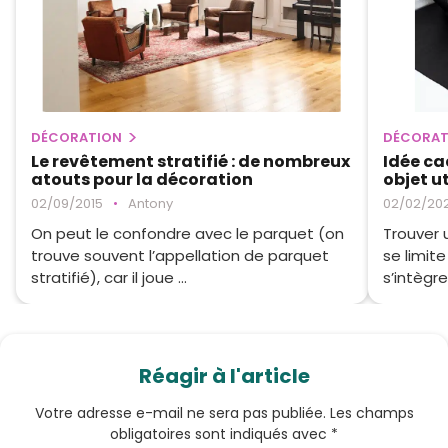
DÉCORATION
DÉCORAT
Le revêtement stratifié : de nombreux
Idée ca
atouts pour la décoration
objet ut
02/09/2015
•
Antony
02/02/20
On peut le confondre avec le parquet (on
Trouver 
trouve souvent l’appellation de parquet
se limite
stratifié), car il joue ...
s’intègre
Réagir à l'article
Votre adresse e-mail ne sera pas publiée.
Les champs
obligatoires sont indiqués avec
*