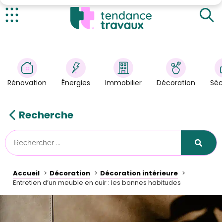
Les finitions du cuir
Les techniques pour entretenir le cuir
Actualités
La réparation du cuir
Rénovation
>
Énergies
>
Rénovation
Énergies
Immobilier
Décoration
Séc
Décoration
>
Immobilier
>
Recherche
Sécurité
Astuces/DIY
Technologies
Accueil
Décoration
Décoration intérieure
Tendance Travaux
Entretien d’un meuble en cuir : les bonnes habitudes
Kit partenaire
À propos