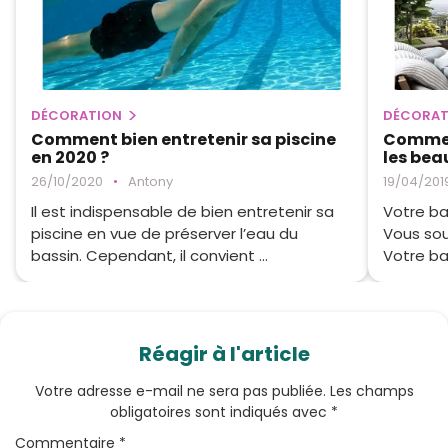
DÉCORATION
DÉCORAT
Comment bien entretenir sa piscine
Commen
en 2020 ?
les beau
26/10/2020
•
Antony
19/04/201
Il est indispensable de bien entretenir sa
Votre ba
piscine en vue de préserver l’eau du
Vous sou
bassin. Cependant, il convient ...
Votre bal
Réagir à l'article
Votre adresse e-mail ne sera pas publiée.
Les champs
obligatoires sont indiqués avec
*
Commentaire
*