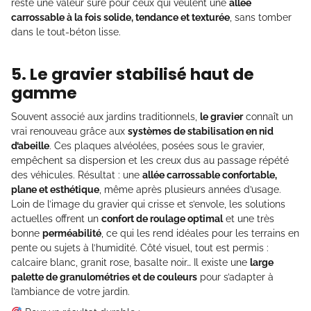
reste une valeur sûre pour ceux qui veulent une
allée
carrossable à la fois solide, tendance et texturée
, sans tomber
dans le tout-béton lisse.
5. Le gravier stabilisé haut de
gamme
Souvent associé aux jardins traditionnels,
le gravier
connaît un
vrai renouveau grâce aux
systèmes de stabilisation en nid
d’abeille
. Ces plaques alvéolées, posées sous le gravier,
empêchent sa dispersion et les creux dus au passage répété
des véhicules. Résultat : une
allée carrossable confortable,
plane et esthétique
, même après plusieurs années d’usage.
Loin de l’image du gravier qui crisse et s’envole, les solutions
actuelles offrent un
confort de roulage optimal
et une très
bonne
perméabilité
, ce qui les rend idéales pour les terrains en
pente ou sujets à l’humidité. Côté visuel, tout est permis :
calcaire blanc, granit rose, basalte noir… Il existe une
large
palette de granulométries et de couleurs
pour s’adapter à
l’ambiance de votre jardin.