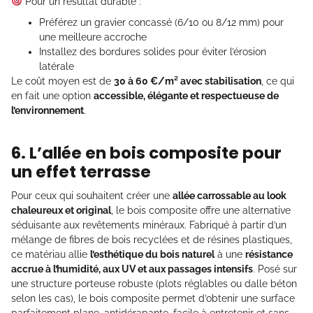
Pour un résultat durable :
Préférez un gravier concassé (6/10 ou 8/12 mm) pour
une meilleure accroche
Installez des bordures solides pour éviter l’érosion
latérale
Le coût moyen est de
30 à 60 €/m² avec stabilisation
, ce qui
en fait une option
accessible, élégante et respectueuse de
l’environnement
.
6. L’allée en bois composite pour
un effet terrasse
Pour ceux qui souhaitent créer une
allée carrossable au look
chaleureux et original
, le bois composite offre une alternative
séduisante aux revêtements minéraux. Fabriqué à partir d’un
mélange de fibres de bois recyclées et de résines plastiques,
ce matériau allie
l’esthétique du bois naturel
à une
résistance
accrue à l’humidité, aux UV et aux passages intensifs
. Posé sur
une structure porteuse robuste (plots réglables ou dalle béton
selon les cas), le bois composite permet d’obtenir une surface
parfaitement plane, antidérapante, facile à entretenir et sans