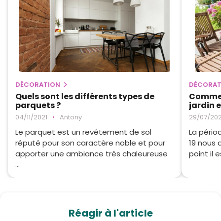
DÉCORATION
DÉCORAT
Quels sont les différents types de
Commen
parquets ?
jardin e
04/11/2021
•
Antony
29/07/20
Le parquet est un revêtement de sol
La pério
réputé pour son caractère noble et pour
19 nous 
apporter une ambiance très chaleureuse
point il 
...
Réagir à l'article