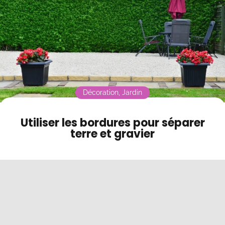
jardin ?
Contact
Mode sombre
Décoration
,
Jardin
Utiliser les bordures pour séparer
terre et gravier