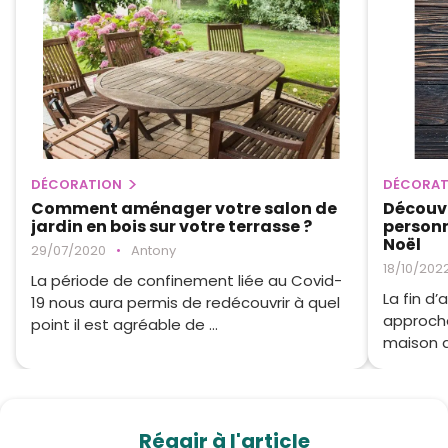
DÉCORATION
DÉCORAT
Comment aménager votre salon de
Découvr
jardin en bois sur votre terrasse ?
personn
Noël
29/07/2020
•
Antony
18/10/202
La période de confinement liée au Covid-
La fin d
19 nous aura permis de redécouvrir à quel
approche
point il est agréable de ...
maison d
Réagir à l'article