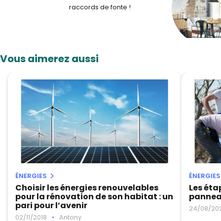
raccords de fonte !
Vous aimerez aussi
ÉNERGIES
ÉNERGIES
Choisir les énergies renouvelables
Les éta
pour la rénovation de son habitat : un
panneau
pari pour l’avenir
24/08/20
02/11/2018
•
Antony