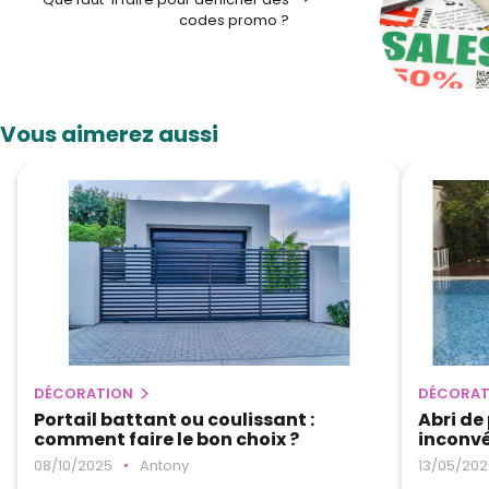
codes promo ?
Vous aimerez aussi
DÉCORATION
DÉCORAT
Portail battant ou coulissant :
Abri de
comment faire le bon choix ?
inconv
08/10/2025
•
Antony
13/05/202