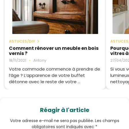
ASTUCES/DIY
ASTUCES
Comment rénover un meuble en bois
Pourquo
vernis ?
vitres 
18/11/2021
•
Antony
27/04/20
Votre commode commence à prendre de
Si vous 
l’âge ? L’apparence de votre buffet
lumineux
détonne avec le reste de votre ...
nettoyage
Réagir à l'article
Votre adresse e-mail ne sera pas publiée.
Les champs
obligatoires sont indiqués avec
*