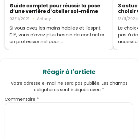
Guide complet pour réussir la pose
3 astuc
d’une verrière d’atelier soi-même
choisir 
03/11/2021
•
Antony
13/11/2024
Si vous avez les mains habiles et l’esprit
Le choix 
DIY, vous n’avez plus besoin de contacter
pas à de
un professionnel pour ...
accessoir
Réagir à l'article
Votre adresse e-mail ne sera pas publiée.
Les champs
obligatoires sont indiqués avec
*
Commentaire
*