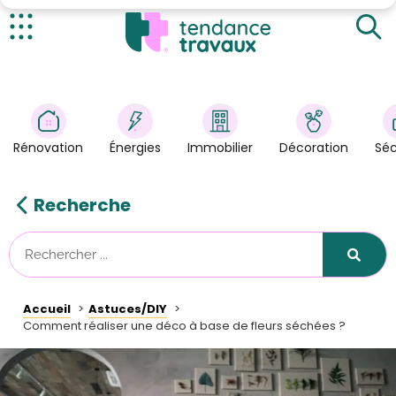
Idées déco
Quelques tutos
Actualités
Rénovation
>
Énergies
>
Rénovation
Énergies
Immobilier
Décoration
Séc
Décoration
>
Immobilier
>
Recherche
Sécurité
Astuces/DIY
Technologies
Accueil
Astuces/DIY
Tendance Travaux
Comment réaliser une déco à base de fleurs séchées ?
Kit partenaire
À propos