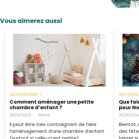
Vous aimerez aussi
ASTUCES/DIY
ASTUCES
Comment aménager une petite
Que fai
chambre d’enfant ?
pour No
06/11/2023
•
Marie
05/11/202
Il peut être très contraignant de faire
Bientôt,
l’aménagement d’une chambre d’enfant
des fête
(surtout si celle-ci est petite). ...
laisser su