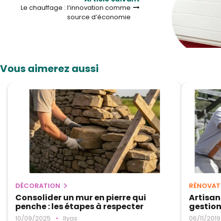
Le chauffage : l’innovation comme
source d’économie
Vous aimerez aussi
DÉCORATION
RÉNOVAT
Consolider un mur en pierre qui
Artisan
penche : les étapes à respecter
gestion
10/09/2025
•
Ilyas
06/11/2019