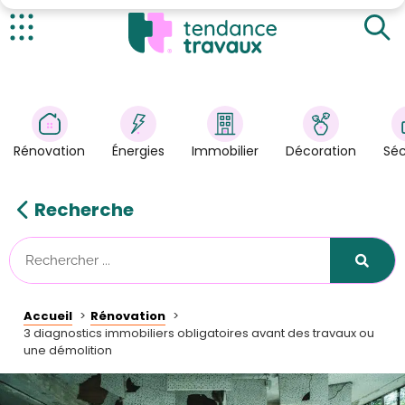
Le diagnostic amiante
Le diagnostic termites
Actualités
Le diagnostic plomb
Rénovation
>
Énergies
>
Rénovation
Énergies
Immobilier
Décoration
Séc
Décoration
>
Immobilier
>
Recherche
Sécurité
Astuces/DIY
Technologies
Accueil
Rénovation
Tendance Travaux
3 diagnostics immobiliers obligatoires avant des travaux ou
une démolition
Kit partenaire
À propos