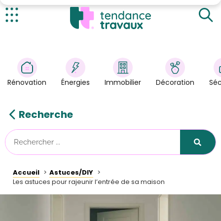
De la déco sur les murs
De la couleur
Actualités
Un meuble vintage
Rénovation
>
Un banc d’école
Énergies
>
Rénovation
Énergies
Immobilier
Décoration
Séc
Décoration
>
Immobilier
>
Recherche
Sécurité
Astuces/DIY
Technologies
Accueil
Astuces/DIY
Tendance Travaux
Les astuces pour rajeunir l’entrée de sa maison
Kit partenaire
À propos