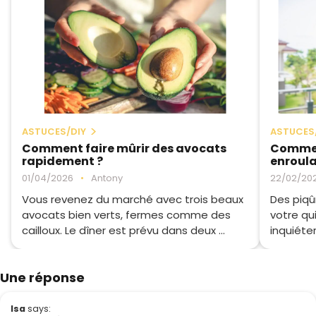
ASTUCES/DIY
ASTUCES
Comment faire mûrir des avocats
Commen
rapidement ?
enroula
01/04/2026
•
Antony
22/02/20
Vous revenez du marché avec trois beaux
Des piqû
avocats bien verts, fermes comme des
votre qu
cailloux. Le dîner est prévu dans deux ...
inquiéte
Une réponse
Isa
says: