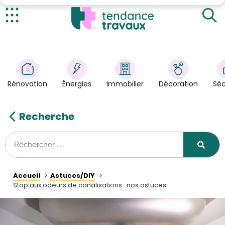
Comprendre les causes des odeurs de
canalisations
Nos astuces pour éliminer les odeurs de
Actualités
canalisations
Rénovation
>
Entretenez régulièrement vos canalisations
Nos astuces maison pour neutraliser les mauvaises
Énergies
>
odeurs
Rénovation
Énergies
Immobilier
Décoration
Séc
Décoration
>
Immobilier
>
Recherche
Sécurité
Astuces/DIY
Technologies
Accueil
Astuces/DIY
Tendance Travaux
Stop aux odeurs de canalisations : nos astuces
Kit partenaire
À propos