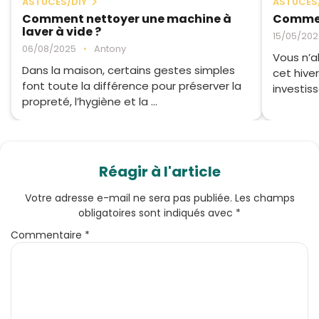
ASTUCES/DIY
ASTUCES
Comment nettoyer une machine à
Commen
laver à vide ?
15/05/202
06/08/2025
•
Antony
Vous n’a
Dans la maison, certains gestes simples
cet hive
font toute la différence pour préserver la
investiss
propreté, l’hygiène et la ...
Réagir à l'article
Votre adresse e-mail ne sera pas publiée.
Les champs
obligatoires sont indiqués avec
*
Commentaire
*