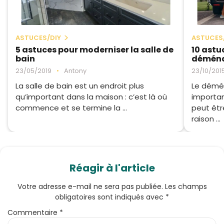
ASTUCES/DIY
ASTUCES
5 astuces pour moderniser la salle de
10 astu
bain
démén
23/05/2019
•
Antony
23/10/201
La salle de bain est un endroit plus
Le démé
qu’important dans la maison : c’est là où
important
commence et se termine la ...
peut êtr
raison ...
Réagir à l'article
Votre adresse e-mail ne sera pas publiée.
Les champs
obligatoires sont indiqués avec
*
Commentaire
*