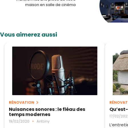
maison en salle de cinéma
Vous aimerez aussi
RÉNOVATION
RÉNOVAT
Nuisances sonores : le fléau des
Qu’est-
temps modernes
17/02/202
19/02/2020
•
Antony
L’entret