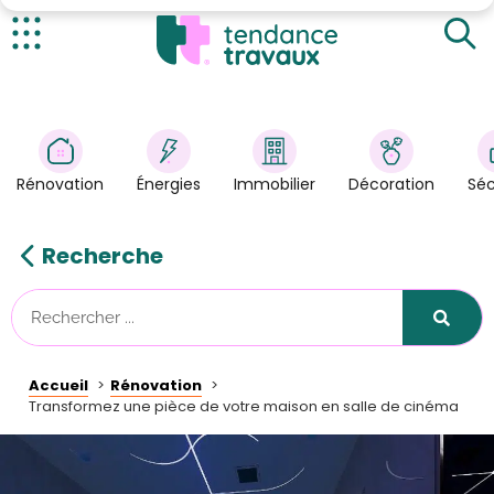
Privilégier l'acoustique de la pièce
Qu'en est-il de l'ameublement et de l'éclairage ?
Actualités
La mise en place d'une machine à popcorn
Rénovation
>
Les autres équipements indispensables
Énergies
>
Rénovation
Énergies
Immobilier
Décoration
Séc
Décoration
>
Immobilier
>
Recherche
Sécurité
Astuces/DIY
Technologies
Accueil
Rénovation
Tendance Travaux
Transformez une pièce de votre maison en salle de cinéma
Kit partenaire
À propos