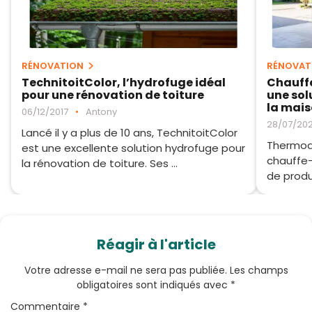
RÉNOVATION
RÉNOVAT
TechnitoitColor, l’hydrofuge idéal
Chauffe
pour une rénovation de toiture
une sol
la mai
06/12/2017
•
Antony
28/07/20
Lancé il y a plus de 10 ans, TechnitoitColor
Thermody
est une excellente solution hydrofuge pour
chauffe-
la rénovation de toiture. Ses ...
de produ
Réagir à l'article
Votre adresse e-mail ne sera pas publiée.
Les champs
obligatoires sont indiqués avec
*
Commentaire
*