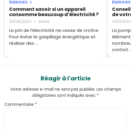
ÉNERGIES
ÉNERGIES
Comment savoir si un appareil
Conseils
consomme beaucoup d’électricité ?
de votr
28/08/2023
•
Marie
13/11/2023
Le prix de l’électricité ne cesse de croître.
La pompe
Pour éviter le gaspillage énergétique et
élément 
réaliser des ...
nombreu
confort ..
Réagir à l'article
Votre adresse e-mail ne sera pas publiée.
Les champs
obligatoires sont indiqués avec
*
Commentaire
*