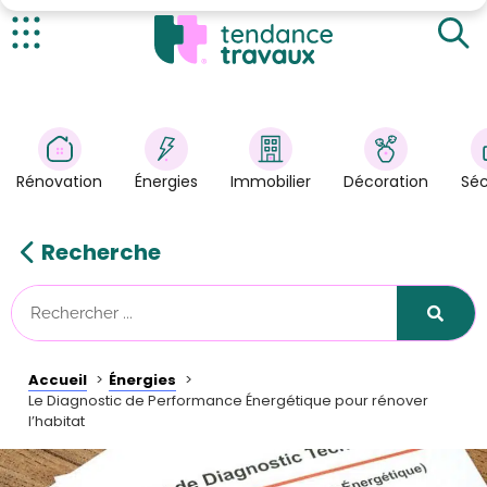
Comment faire un Diagnostic de Performance
Énergétique (DPE) ?
Réduire sa consommation énergie
Actualités
Rénovation
>
Énergies
>
Rénovation
Énergies
Immobilier
Décoration
Séc
Décoration
>
Immobilier
>
Recherche
Sécurité
Astuces/DIY
Technologies
Accueil
Énergies
Tendance Travaux
Le Diagnostic de Performance Énergétique pour rénover
l’habitat
Kit partenaire
À propos