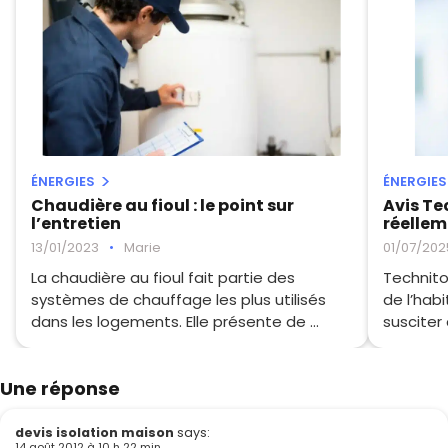
ÉNERGIES
ÉNERGIES
Chaudière au fioul : le point sur
Avis Te
l’entretien
réellem
13/01/2023
•
Marie
01/07/202
La chaudière au fioul fait partie des
Technito
systèmes de chauffage les plus utilisés
de l’hab
dans les logements. Elle présente de ...
susciter 
Une réponse
devis isolation maison
says:
14 août 2012 à 10 h 22 min